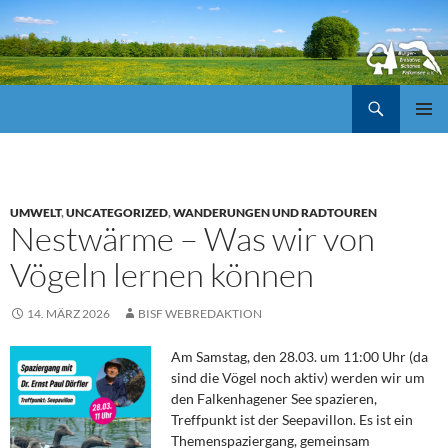
Suchen
ZUM
Pri
INHALT
SPRINGEN
Me
UMWELT
,
UNCATEGORIZED
,
WANDERUNGEN UND RADTOUREN
Nestwärme – Was wir von
Vögeln lernen können
14. MÄRZ 2026
BISF WEBREDAKTION
Am Samstag, den 28.03. um 11:00 Uhr (da
sind die Vögel noch aktiv) werden wir um
den Falkenhagener See spazieren,
Treffpunkt ist der Seepavillon. Es ist ein
Themenspaziergang, gemeinsam