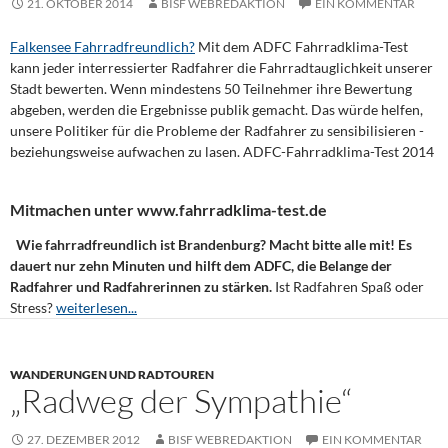
21. OKTOBER 2014
BISF WEBREDAKTION
EIN KOMMENTAR
Falkensee Fahrradfreundlich?
Mit dem ADFC Fahrradklima-Test
kann jeder interressierter Radfahrer die Fahrradtauglichkeit unserer
Stadt bewerten. Wenn mindestens 50 Teilnehmer ihre Bewertung
abgeben, werden die Ergebnisse publik gemacht. Das würde helfen,
unsere Politiker für die Probleme der Radfahrer zu sensibilisieren -
beziehungsweise aufwachen zu lasen. ADFC-Fahrradklima-Test 2014
Mitmachen unter www.fahrradklima-test.de
Wie fahrradfreundlich ist Brandenburg? Macht bitte alle mit! Es
dauert nur zehn Minuten und hilft dem ADFC, die Belange der
Radfahrer und Radfahrerinnen zu stärken.
Ist Radfahren Spaß oder
Stress?
weiterlesen...
WANDERUNGEN UND RADTOUREN
„Radweg der Sympathie“
27. DEZEMBER 2012
BISF WEBREDAKTION
EIN KOMMENTAR