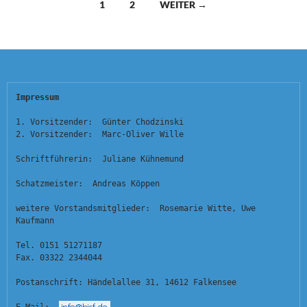
Beitragsnavigation
1
2
WEITER →
Impressum
1. Vorsitzender:  Günter Chodzinski
2. Vorsitzender:  Marc-Oliver Wille
Schriftführerin:  Juliane Kühnemund
Schatzmeister:  Andreas Köppen
weitere Vorstandsmitglieder:  Rosemarie Witte, Uwe 
Kaufmann
Tel. 0151 51271187
Fax. 03322 2344044
Postanschrift: Händelallee 31, 14612 Falkensee