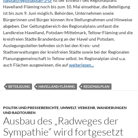
nalplan/regionalplan-3-0/
ist der Entwurf des Regionalplans
Havelland-Fläming noch bis zum 10. Mai einsehbar, die Beteiligung
ist bis zum 9. Juni möglich. Behörden, Unternehmen sowie
Bürgerinnen und Bürger können ihre Stellungnahmen und Hinweise
abgeben. Der Geltungsbereich des Regionalplans umfasst die
Landkreise Havelland, Potsdam-Mittelmark, Teltow-Fläming und die
kreisfreien Städte Brandenburg an der Havel und Potsdam.
Auslegungsstellen befinden sich bei den Kreis- und
Stadtverwaltungen der kreisfreien Städte sowie bei der Regionalen
Planungsgemeinschaft in Teltow selbst. Im Regionalplan sind u.a.
auch Flächen ausgewiesen, die auf
weiterlesen...
BETEILIGUNG
HAVELLAND-FLÄMING
REGIONALPLAN
POLITIK UND PRESSEBERICHTE
,
UMWELT
,
VERKEHR
,
WANDERUNGEN
UND RADTOUREN
Ausbau des „Radweges der
Sympathie“ wird fortgesetzt