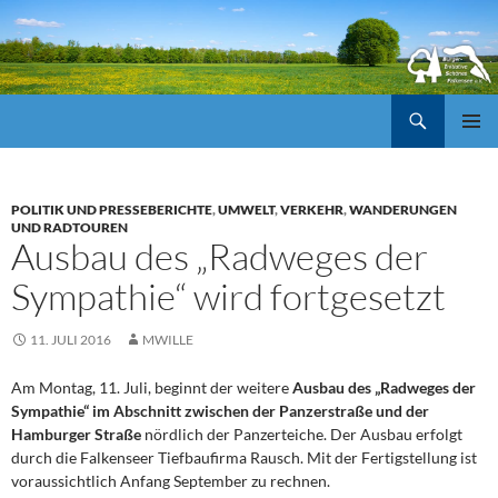
Suchen
ZUM
Pri
INHALT
SPRINGEN
Me
POLITIK UND PRESSEBERICHTE
,
UMWELT
,
VERKEHR
,
WANDERUNGEN
UND RADTOUREN
Ausbau des „Radweges der
Sympathie“ wird fortgesetzt
11. JULI 2016
MWILLE
Am Montag, 11. Juli, beginnt der weitere
Ausbau des „Radweges der
Sympathie“ im Abschnitt zwischen der Panzerstraße und der
Hamburger Straße
nördlich der Panzerteiche. Der Ausbau erfolgt
durch die Falkenseer Tiefbaufirma Rausch. Mit der Fertigstellung ist
voraussichtlich Anfang September zu rechnen.