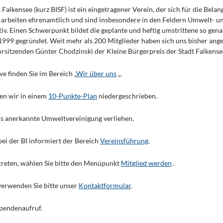
 Falkensee (kurz BISF) ist ein eingetragener Verein, der sich für die Bela
 arbeiten ehrenamtlich und sind insbesondere in den Feldern Umwelt- u
iv. Einen Schwerpunkt bildet die geplante und heftig umstrittene so g
1999 gegründet. Weit mehr als 200 Mitglieder haben sich uns bisher ang
rsitzenden Günter Chodzinski der Kleine Bürgerpreis der Stadt Falkensee
ve finden Sie im Bereich „
Wir über uns
„.
en wir in einem
10-Punkte-Plan
niedergeschrieben.
ls anerkannte Umweltvereinigung verliehen.
ei der BI informiert der Bereich
Vereinsführung
.
treten, wählen Sie bitte den Menüpunkt
Mitglied werden
.
verwenden Sie bitte unser
Kontaktformular
.
Spendenaufruf.