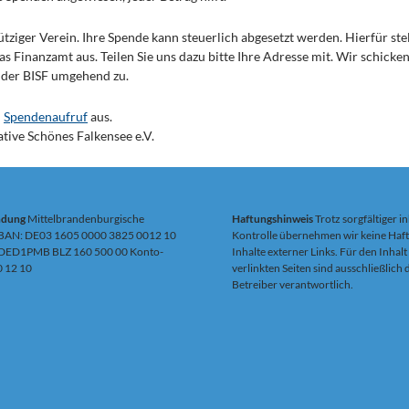
nütziger Verein. Ihre Spende kann steuerlich abgesetzt werden. Hierfür ste
 Finanzamt aus. Teilen Sie uns dazu bitte Ihre Adresse mit. Wir schicke
 der BISF umgehend zu.
n
Spendenaufruf
aus.
ative Schönes Falkensee e.V.
ndung
Mittelbrandenburgische
Haftungshinweis
Trotz sorgfältiger in
IBAN: DE03 1605 0000 3825 0012 10
Kontrolle übernehmen wir keine Haft
DED1PMB BLZ 160 500 00 Konto-
Inhalte externer Links. Für den Inhalt
0 12 10
verlinkten Seiten sind ausschließlich
Betreiber verantwortlich.