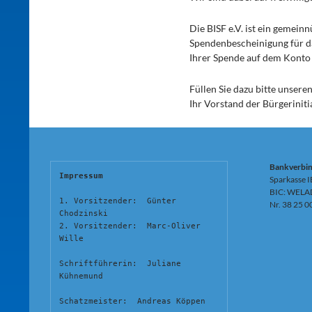
Die BISF e.V. ist ein gemein
Spendenbescheinigung für das
Ihrer Spende auf dem Konto
Füllen Sie dazu bitte unsere
Ihr Vorstand der Bürgeriniti
Bankverbi
Impressum
Sparkasse 
BIC: WELA
1. Vorsitzender:  Günter 
Nr. 38 25 0
Chodzinski
2. Vorsitzender:  Marc-Oliver 
Wille
Schriftführerin:  Juliane 
Kühnemund
Schatzmeister:  Andreas Köppen