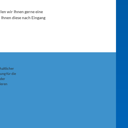
llen wir Ihnen gerne eine
n Ihnen diese nach Eingang
haltlicher
ung für die
 der
 deren