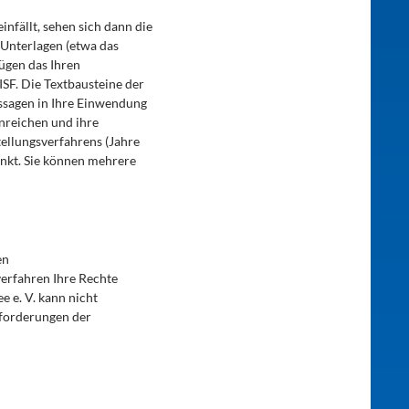
nfällt, sehen sich dann die
 Unterlagen (etwa das
ügen das Ihren
ISF. Die Textbausteine der
assagen in Ihre Einwendung
nreichen und ihre
tellungsverfahrens (Jahre
änkt. Sie können mehrere
en
verfahren Ihre Rechte
e e. V. kann nicht
nforderungen der