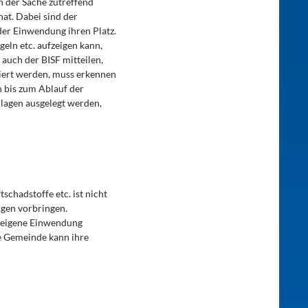
in der Sache zutreffend
at. Dabei sind der
der Einwendung ihren Platz.
eln etc. aufzeigen kann,
 auch der BISF mitteilen,
iert werden, muss erkennen
h bis zum Ablauf der
rlagen ausgelegt werden,
chadstoffe etc. ist nicht
ngen vorbringen.
e eigene Einwendung
ne Gemeinde kann ihre