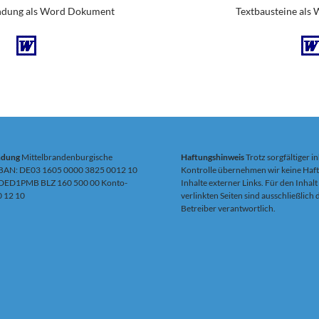
dung als Word Dokument
Textbausteine als
ndung
Mittelbrandenburgische
Haftungshinweis
Trotz sorgfältiger in
IBAN: DE03 1605 0000 3825 0012 10
Kontrolle übernehmen wir keine Haft
DED1PMB BLZ 160 500 00 Konto-
Inhalte externer Links. Für den Inhalt
0 12 10
verlinkten Seiten sind ausschließlich
Betreiber verantwortlich.