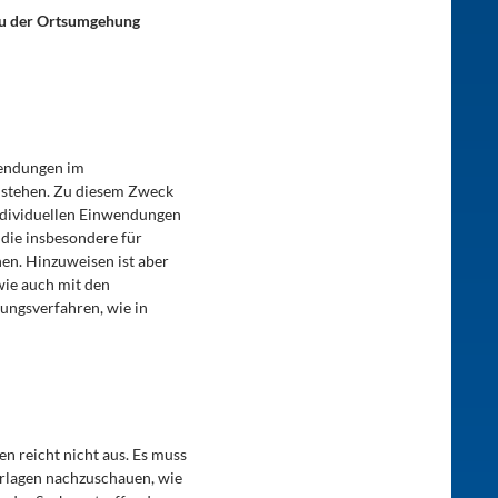
Bau der Ortsumgehung
nwendungen im
u stehen. Zu diesem Zweck
individuellen Einwendungen
 die insbesondere für
en. Hinzuweisen ist aber
wie auch mit den
lungsverfahren, wie in
n reicht nicht aus. Es muss
erlagen nachzuschauen, wie