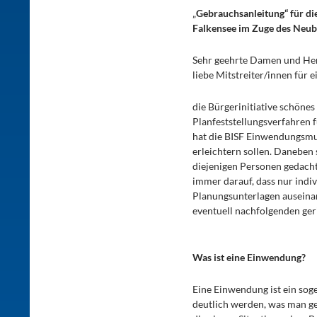
„
Gebrauchsanleitung“ für di
Falkensee im Zuge des Neub
Sehr geehrte Damen und He
liebe Mitstreiter/innen für 
die Bürgerinitiative schönes
Planfeststellungsverfahren 
hat die BISF Einwendungsmus
erleichtern sollen. Daneben 
diejenigen Personen gedacht
immer darauf, dass nur indi
Planungsunterlagen auseinan
eventuell nachfolgenden geri
Was ist eine Einwendung?
Eine Einwendung ist ein soge
deutlich werden, was man ge