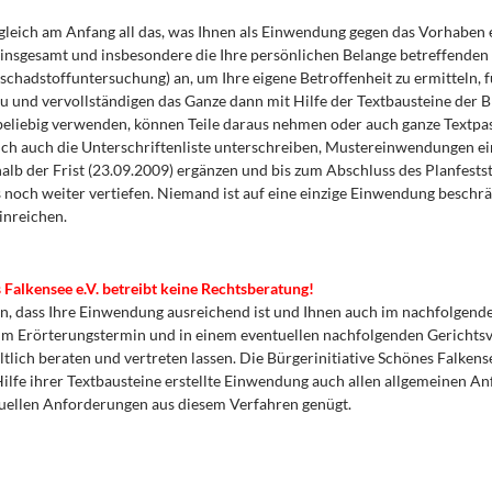
gleich am Anfang all das, was Ihnen als Einwendung gegen das Vorhaben ei
 insgesamt und insbesondere die Ihre persönlichen Belange betreffenden
schadstoffuntersuchung) an, um Ihre eigene Betroffenheit zu ermitteln, f
u und vervollständigen das Ganze dann mit Hilfe der Textbausteine der B
 beliebig verwenden, können Teile daraus nehmen oder auch ganze Textp
lich auch die Unterschriftenliste unterschreiben, Mustereinwendungen ei
alb der Frist (23.09.2009) ergänzen und bis zum Abschluss des Planfests
s noch weiter vertiefen. Niemand ist auf eine einzige Einwendung beschr
inreichen.
 Falkensee e.V. betreibt keine Rechtsberatung!
n, dass Ihre Einwendung ausreichend ist und Ihnen auch im nachfolgend
 im Erörterungstermin und in einem eventuellen nachfolgenden Gerichts
altlich beraten und vertreten lassen. Die Bürgerinitiative Schönes Falkense
 Hilfe ihrer Textbausteine erstellte Einwendung auch allen allgemeinen A
uellen Anforderungen aus diesem Verfahren genügt.