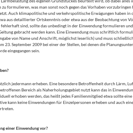
 B. Lärmbelastung des eigenen Grundstückes beurteilt wird, ob dabei alles 
 zu formulieren, was man sonst noch gegen das Vorhaben vorzubringen h
etzt. Auch klimapolitische und verkehrspolitische Erwägungen haben in 
wa aus detaillierter Ortskenntnis oder etwa aus der Beobachtung von Vög
fehlerhaft sind, sollte das unbedingt in der Einwendung formulieren und
Geltung gebracht werden kann. Eine Einwendung muss schriftlich formul
 (Angabe von Name und Anschrift, möglichst leserlich) und muss schließlic
zum 23. September 2009 bei einer der Stellen, bei denen die Planungsunte
rde eingegangen sein.
eben?
lich jedermann erheben. Eine besondere Betroffenheit durch Lärm, Lufts
betroffenen Bereich als Naherholungsgebiet nutzt kann das in Einwendu
uell erhoben werden, das heißt jedes Familienmitglied etwa sollte ein
iative kann keine Einwendungen für Einzelpersonen erheben und auch ei
rtreten.
lung einer Einwendung vor?