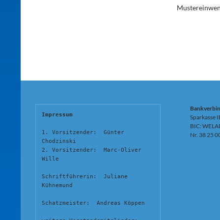
Mustereinwen
Bankverbi
Impressum
Sparkasse 
BIC: WELA
1. Vorsitzender:  Günter 
Nr. 38 25 0
Chodzinski
2. Vorsitzender:  Marc-Oliver 
Wille
Schriftführerin:  Juliane 
Kühnemund
Schatzmeister:  Andreas Köppen