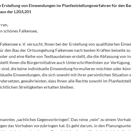
e Erstellung von Einwendungen im Planfeststellungsverfahren für den 
aus der L20/L201
rren,
ein schönes Falkensee,
 Falkensee e. V. versucht, Ihnen bei der Erstellung von qualifizierten Ei
für den Bau der Ortsumgehung Falkensee nach besten Kräften beiseite z
ter und eine Reihe von Textbausteinen erstellt, die die Abfassung von 
stellt Ihnen die Bürgerinitiative auch Unterschriftenlisten zur Verfügung,
 sind, die keine individuelle Einwendung formulieren möchten oder könn
viduelle Einwendungen, die sich sowohl mit ihrer persönlichen Situation 
dersetzen, gewährleisten, dass Ihnen alle Rechte sowohl im Planfeststel
chtlichen Streitigkeiten erhalten bleiben.
nanntes „sachliches Gegenvorbringen“. Das reine „nein“ zu einem Vorhabe
gen das Vorhaben vorzubringen hat. Es geht darum, in den Planungsunt