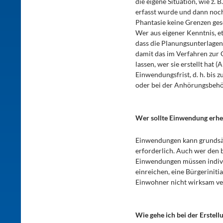
die eigene Situation, wie z.
erfasst wurde und dann noch
Phantasie keine Grenzen ges
Wer aus eigener Kenntnis, et
dass die Planungsunterlagen 
damit das im Verfahren zur 
lassen, wer sie erstellt hat
Einwendungsfrist, d. h. bis 
oder bei der Anhörungsbehö
Wer sollte Einwendung erh
Einwendungen kann grundsätz
erforderlich. Auch wer den 
Einwendungen müssen individ
einreichen, eine Bürgerinit
Einwohner nicht wirksam ve
Wie gehe ich bei der Erstel