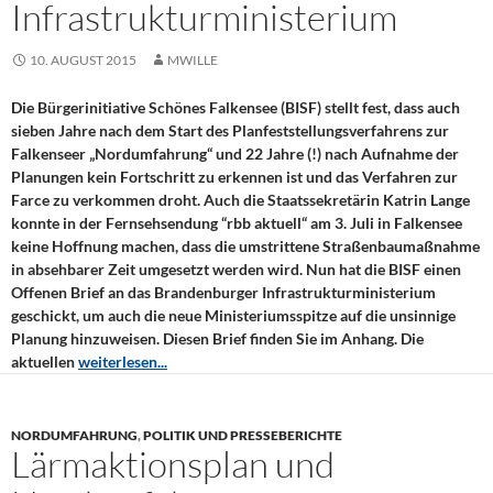
Infrastrukturministerium
10. AUGUST 2015
MWILLE
Die Bürgerinitiative Schönes Falkensee (BISF) stellt fest, dass auch
sieben Jahre nach dem Start des Planfeststellungsverfahrens zur
Falkenseer „Nordumfahrung“ und 22 Jahre (!) nach Aufnahme der
Planungen kein Fortschritt zu erkennen ist und das Verfahren zur
Farce zu verkommen droht. Auch die Staatssekretärin Katrin Lange
konnte in der Fernsehsendung “rbb aktuell“ am 3. Juli in Falkensee
keine Hoffnung machen, dass die umstrittene Straßenbaumaßnahme
in absehbarer Zeit umgesetzt werden wird. Nun hat die BISF einen
Offenen Brief an das Brandenburger Infrastrukturministerium
geschickt, um auch die neue Ministeriumsspitze auf die unsinnige
Planung hinzuweisen. Diesen Brief finden Sie im Anhang. Die
aktuellen
weiterlesen...
NORDUMFAHRUNG
,
POLITIK UND PRESSEBERICHTE
Lärmaktionsplan und