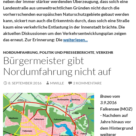
neben der immer stärker werdenden Überzeugung, dass solch eine
Landesstraße aus umweltrechtlichen Gründen nicht durch die
vorherrschenden europäischen Naturschutzgebiete gebaut werden
kann, sickert nun auch die Erkenntnis durch, dass solch eine Straße
kaum eine verkehrliche Entlastung in der Innenstadt brächte. Die
aktuellen Diskussionen um den Verkehrsentwicklungsplan zeigen
das erneut. Zur Erinnerung: Die
weiterlesen...
NORDUMFAHRUNG
,
POLITIK UND PRESSEBERICHTE
,
VERKEHR
Bürgermeister gibt
Nordumfahrung nicht auf
8. SEPTEMBER 2016
MWILLE
2 KOMMENTARE
Brawo vom
3.9.2016
Falkensee (MOZ)
- Nachdem auf
Jahre hinaus vor
dem Hintergrund
weiterer