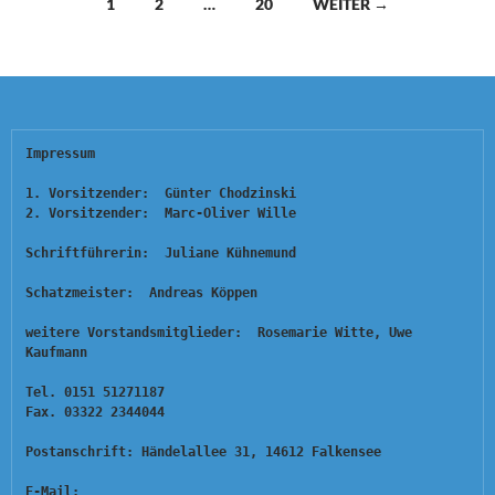
Beitragsnavigation
1
2
…
20
WEITER →
Impressum
1. Vorsitzender:  Günter Chodzinski
2. Vorsitzender:  Marc-Oliver Wille
Schriftführerin:  Juliane Kühnemund
Schatzmeister:  Andreas Köppen
weitere Vorstandsmitglieder:  Rosemarie Witte, Uwe 
Kaufmann
Tel. 0151 51271187
Fax. 03322 2344044
Postanschrift: Händelallee 31, 14612 Falkensee
E-Mail:  