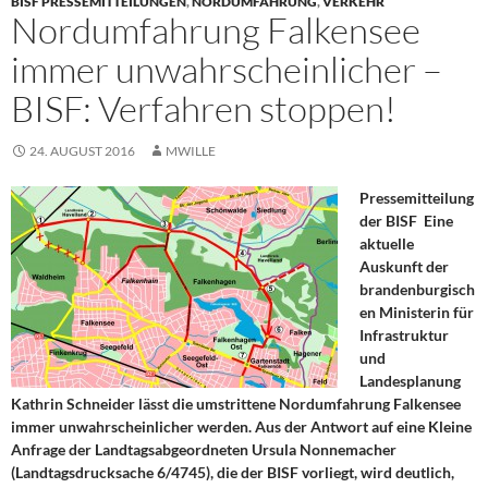
BISF PRESSEMITTEILUNGEN
,
NORDUMFAHRUNG
,
VERKEHR
Nordumfahrung Falkensee
immer unwahrscheinlicher –
BISF: Verfahren stoppen!
24. AUGUST 2016
MWILLE
Pressemitteilung
der BISF
Eine
aktuelle
Auskunft der
brandenburgisch
en Ministerin für
Infrastruktur
und
Landesplanung
Kathrin Schneider lässt die umstrittene Nordumfahrung Falkensee
immer unwahrscheinlicher werden. Aus der Antwort auf eine Kleine
Anfrage der Landtagsabgeordneten Ursula Nonnemacher
(Landtagsdrucksache 6/4745), die der BISF vorliegt, wird deutlich,