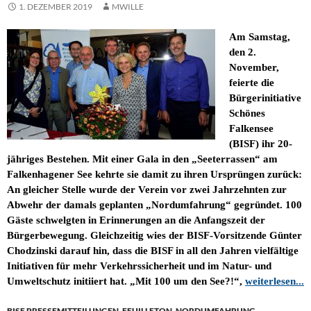
1. DEZEMBER 2019
MWILLE
Am Samstag,
den 2.
November,
feierte die
Bürgerinitiative
Schönes
Falkensee
(BISF) ihr 20-
jähriges Bestehen. Mit einer Gala in den „Seeterrassen“ am
Falkenhagener See kehrte sie damit zu ihren Ursprüngen zurück:
An gleicher Stelle wurde der Verein vor zwei Jahrzehnten zur
Abwehr der damals geplanten „Nordumfahrung“ gegründet. 100
Gäste schwelgten in Erinnerungen an die Anfangszeit der
Bürgerbewegung. Gleichzeitig wies der BISF-Vorsitzende Günter
Chodzinski darauf hin, dass die BISF in all den Jahren vielfältige
Initiativen für mehr Verkehrssicherheit und im Natur- und
Umweltschutz initiiert hat.
„Mit 100 um den See?!“,
weiterlesen...
BISF PRESSEMITTEILUNGEN
,
FEUILLETON
,
NORDUMFAHRUNG