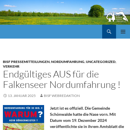
Suchen
ZUM
Pri
INHALT
SPRINGEN
Me
BISF PRESSEMITTEILUNGEN
,
NORDUMFAHRUNG
,
UNCATEGORIZED
,
VERKEHR
Endgültiges AUS für die
Falkenseer Nordumfahrung !
13. JANUAR 2025
BISF WEBREDAKTION
Jetzt ist es offiziell. Die Gemeinde
Schönwalde hatte die Nase vorn. Mit
Datum vom 19. Dezember 2024
veröffentlichte sie in ihrem Amtsblatt die