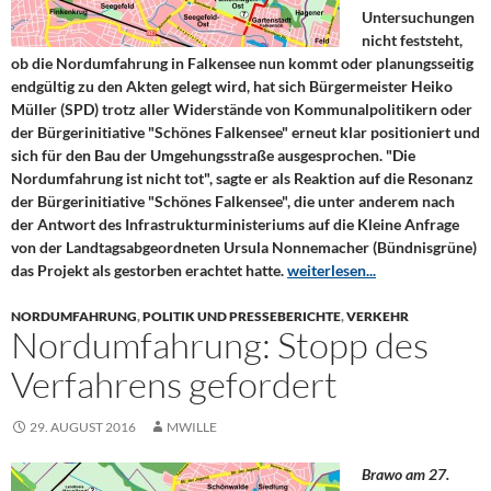
Untersuchungen
nicht feststeht,
ob die Nordumfahrung in Falkensee nun kommt oder planungsseitig
endgültig zu den Akten gelegt wird, hat sich Bürgermeister Heiko
Müller (SPD) trotz aller Widerstände von Kommunalpolitikern oder
der Bürgerinitiative "Schönes Falkensee" erneut klar positioniert und
sich für den Bau der Umgehungsstraße ausgesprochen. "Die
Nordumfahrung ist nicht tot", sagte er als Reaktion auf die Resonanz
der Bürgerinitiative "Schönes Falkensee", die unter anderem nach
der Antwort des Infrastrukturministeriums auf die Kleine Anfrage
von der Landtagsabgeordneten Ursula Nonnemacher (Bündnisgrüne)
das Projekt als gestorben erachtet hatte.
weiterlesen...
NORDUMFAHRUNG
,
POLITIK UND PRESSEBERICHTE
,
VERKEHR
Nordumfahrung: Stopp des
Verfahrens gefordert
29. AUGUST 2016
MWILLE
Brawo am 27.