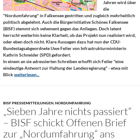
Jahren wird über
die
"Nordumfahrung" in Falkensee gestritten und zugleich mehrheitlich
politisch abgelehnt. Auch die Bürgerinitiative Schönes Falkensee
(BISF) stemmt sich vehement gegen das Anliegen. Doch latent
herrscht weiterhin keine Klarheit, ob das Projekt nun realisiert wird,
oder eben doch nicht. Klare Aussagen dazu hat nun der CDU-
Bundestagsabgeordnete Uwe Feiler von Infrastrukturministerin
Kathrin Schneider (SPD) gefordert.
In einem an sie adressierten Schreiben erhofft sich Feiler "eine
eindeutige Antwort zur Haltung der Landesregierung" - etwa mit
Blick
weiterlesen...
BISF PRESSEMITTEILUNGEN
,
NORDUMFAHRUNG
„Sieben Jahre nichts passiert“
– BISF schickt Offenen Brief
zur „Nordumfahrung“ ans