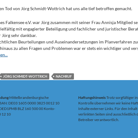
en Tod von Jörg Schmidt-Wottrich hat uns alle tief betroffen gemacht.
nes Falkensee e.V. war Jörg zusammen mit seiner Frau Annisja Mitglied se
vielfältig mit engagierter Beteiligung und fachlicher und juristischer Bera
 Jörg sehr dankbar.
echtlichen Beurteilungen und Auseinandersetzungen im Planverfahren z
inaus zu allen Fragen und Problemen war er stets ein wichtiger und ver
en...
JÖRG SCHMIDT-WOTTRICH
NACHRUF
ndung
Mittelbrandenburgische
Haftungshinweis
Trotz sorgfältiger in
IBAN: DE03 1605 0000 3825 0012 10
Kontrolle übernehmen wir keine Haft
DED1PMB BLZ 160 500 00 Konto-
Inhalte externer Links. Für den Inhalt
0 12 10
verlinkten Seiten sind ausschließlich
Betreiber verantwortlich.