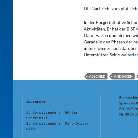
Die Nachricht zum plötzlich
In der Bürgerinitiative Schö
Aktivitäten. Er hat der BISF 
Dafür waren und bleiben wir
Gerade in den Phasen der r
immer wieder auch darüber h
Unterstützer. Seine
weiterles
ABSCHIED
ANDENKEN
Bankverbi
Impressum
Sparkasse 
BIC: WELA
1. Vorsitzender:  Günter 
Nr. 38 25 0
Chodzinski
2. Vorsitzender:  Marc-Oliver 
Wille