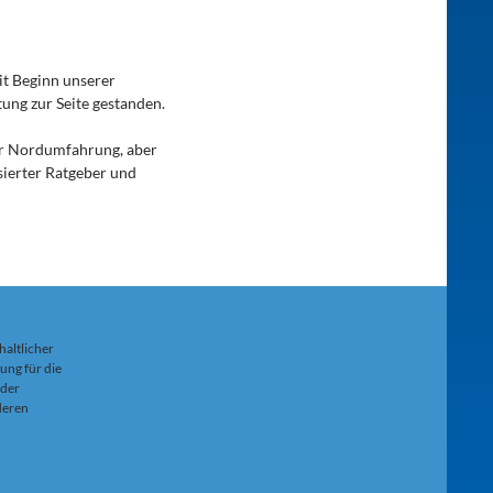
it Beginn unserer
tung zur Seite gestanden.
ur Nordumfahrung, aber
sierter Ratgeber und
haltlicher
ung für die
 der
 deren