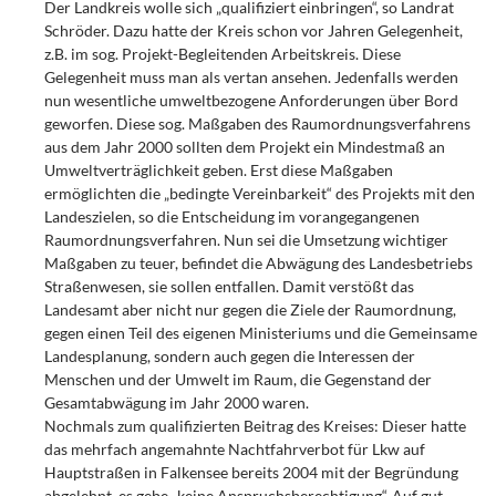
Der Landkreis wolle sich „qualifiziert einbringen“, so Landrat
Schröder. Dazu hatte der Kreis schon vor Jahren Gelegenheit,
z.B. im sog. Projekt-Begleitenden Arbeitskreis. Diese
Gelegenheit muss man als vertan ansehen. Jedenfalls werden
nun wesentliche umweltbezogene Anforderungen über Bord
geworfen. Diese sog. Maßgaben des Raumordnungsverfahrens
aus dem Jahr 2000 sollten dem Projekt ein Mindestmaß an
Umweltverträglichkeit geben. Erst diese Maßgaben
ermöglichten die „bedingte Vereinbarkeit“ des Projekts mit den
Landeszielen, so die Entscheidung im vorangegangenen
Raumordnungsverfahren. Nun sei die Umsetzung wichtiger
Maßgaben zu teuer, befindet die Abwägung des Landesbetriebs
Straßenwesen, sie sollen entfallen. Damit verstößt das
Landesamt aber nicht nur gegen die Ziele der Raumordnung,
gegen einen Teil des eigenen Ministeriums und die Gemeinsame
Landesplanung, sondern auch gegen die Interessen der
Menschen und der Umwelt im Raum, die Gegenstand der
Gesamtabwägung im Jahr 2000 waren.
Nochmals zum qualifizierten Beitrag des Kreises: Dieser hatte
das mehrfach angemahnte Nachtfahrverbot für Lkw auf
Hauptstraßen in Falkensee bereits 2004 mit der Begründung
abgelehnt, es gebe „keine Anspruchsberechtigung“. Auf gut