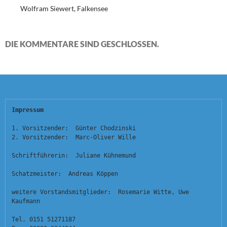
Wolfram Siewert, Falkensee
DIE KOMMENTARE SIND GESCHLOSSEN.
Impressum
1. Vorsitzender:  Günter Chodzinski
2. Vorsitzender:  Marc-Oliver Wille
Schriftführerin:  Juliane Kühnemund
Schatzmeister:  Andreas Köppen
weitere Vorstandsmitglieder:  Rosemarie Witte, Uwe 
Kaufmann
Tel. 0151 51271187