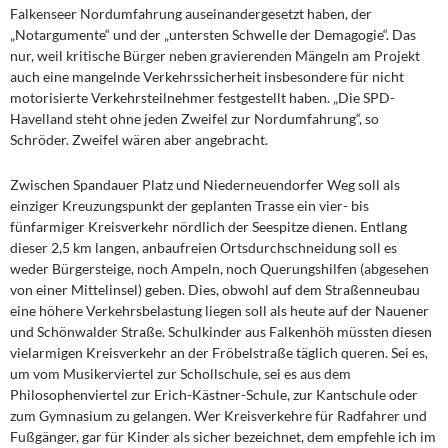
Falkenseer Nordumfahrung auseinandergesetzt haben, der
„Notargumente“ und der „untersten Schwelle der Demagogie“. Das
nur, weil kritische Bürger neben gravierenden Mängeln am Projekt
auch eine mangelnde Verkehrssicherheit insbesondere für nicht
motorisierte Verkehrsteilnehmer festgestellt haben. „Die SPD-
Havelland steht ohne jeden Zweifel zur Nordumfahrung“, so
Schröder. Zweifel wären aber angebracht.
Zwischen Spandauer Platz und Niederneuendorfer Weg soll als
einziger Kreuzungspunkt der geplanten Trasse ein vier- bis
fünfarmiger Kreisverkehr nördlich der Seespitze dienen. Entlang
dieser 2,5 km langen, anbaufreien Ortsdurchschneidung soll es
weder Bürgersteige, noch Ampeln, noch Querungshilfen (abgesehen
von einer Mittelinsel) geben. Dies, obwohl auf dem Straßenneubau
eine höhere Verkehrsbelastung liegen soll als heute auf der Nauener
und Schönwalder Straße. Schulkinder aus Falkenhöh müssten diesen
vielarmigen Kreisverkehr an der Fröbelstraße täglich queren. Sei es,
um vom Musikerviertel zur Schollschule, sei es aus dem
Philosophenviertel zur Erich-Kästner-Schule, zur Kantschule oder
zum Gymnasium zu gelangen. Wer Kreisverkehre für Radfahrer und
Fußgänger, gar für Kinder als sicher bezeichnet, dem empfehle ich im