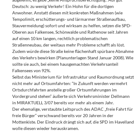
Deutsch: zu wenig Verkehr! Ein Hohn für die dortigen
Anwohner. Anstatt diesen mit konkreten Maßnahmen (wie
Tempolimit, erschütterungs- und lärmarmer Straßenaufbau,
Stauvermeidung) sofort und wirksam zu helfen, setzen die SPD-
Oberen aus Falkensee, Schönwalde und Rathenow seit Jahren
auf einen 10 km langen, rechtlich problematischen
Straßenneubau, der weitaus mehr Probleme schafft als löst.
Zudem würde diese Straße keine flächenhaft spürbare Abnahme
des Verkehrs bewirken (Planunterlagen Stand Januar 2008). Wie
sollte sie auch, bei einem hausgemachten Verkehrsanteil
Falkensees von 92%.
Selbst das Ministerium für Infrastruktur und Raumordnung setzt
nicht mehr auf Ortsumfahrten: “In Zukunft werden vermehrt
Ortsdurchfahrten anstelle großer Ortsumfahrungen im
Vordergrund stehen“ äußerte sich Verkehrsminister Dellmann
in MIRAKTUELL 3/07 bereits vor mehr als einem Jahr.
Der ehemalige, verstaubte Leitspruch des ADAC „freie Fahrt für
freie Bürger“ verschwand bereits vor 20 Jahren in der
Mottenkiste. Der Eindruck drängt sich auf, die SPD im Havelland
wolle diesen wieder herauskramen.