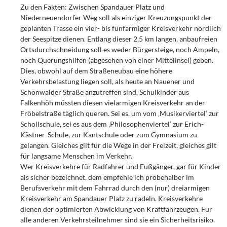
Zu den Fakten: Zwischen Spandauer Platz und
Niederneuendorfer Weg soll als einziger Kreuzungspunkt der
geplanten Trasse ein vier- bis fünfarmiger Kreisverkehr nördlich
der Seespitze dienen. Entlang dieser 2,5 km langen, anbaufreien
Ortsdurchschneidung soll es weder Bürgersteige, noch Ampeln,
noch Querungshilfen (abgesehen von einer Mittelinsel) geben.
Dies, obwohl auf dem Straßeneubau eine höhere
Verkehrsbelastung liegen soll, als heute an Nauener und
Schönwalder Straße anzutreffen sind. Schulkinder aus
Falkenhöh müssten diesen vielarmigen Kreisverkehr an der
Fröbelstraße täglich queren. Sei es, um vom ‚Musikerviertel‘ zur
Schollschule, sei es aus dem ‚Philosophenviertel‘ zur Erich-
Kästner-Schule, zur Kantschule oder zum Gymnasium zu
gelangen. Gleiches gilt für die Wege in der Freizeit, gleiches gilt
für langsame Menschen im Verkehr.
Wer Kreisverkehre für Radfahrer und Fußgänger, gar für Kinder
als sicher bezeichnet, dem empfehle ich probehalber im
Berufsverkehr mit dem Fahrrad durch den (nur) dreiarmigen
Kreisverkehr am Spandauer Platz zu radeln. Kreisverkehre
dienen der optimierten Abwicklung von Kraftfahrzeugen. Für
alle anderen Verkehrsteilnehmer sind sie ein Sicherheitsrisiko.