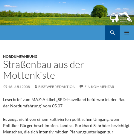
Suchen
ZUM
Pri
INHALT
SPRINGEN
Me
NORDUMFAHRUNG
Straßenbau aus der
Mottenkiste
16. JULI 2008
BISF WEBREDAKTION
EIN KOMMENTAR
Leserbrief zum MAZ-Artikel „SPD-Havelland befürwortet den Bau
der Nordumfahrung“ vom 05.07
Es zeugt nicht von einem kultivierten politischen Umgang, wenn
Politiker Bürger beschimpfen. Landrat Burkhard Schröder bezichtigt
Menschen, die sich intensiv mit den Planungsunterlagen zur