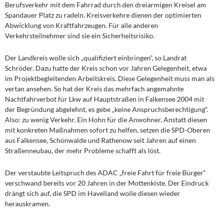
Berufsverkehr mit dem Fahrrad durch den dreiarmigen Kreisel am
Spandauer Platz zu radeln. Kreisverkehre dienen der optimierten
Abwicklung von Kraftfahrzeugen. Für alle anderen
Verkehrsteilnehmer sind sie ein Sicherheitsrisiko.
Der Landkreis wolle sich „qualifiziert einbringen“, so Landrat
Schröder. Dazu hatte der Kreis schon vor Jahren Gelegenheit, etwa
im Projektbegleitenden Arbeitskreis. Diese Gelegenheit muss man als
vertan ansehen. So hat der Kreis das mehrfach angemahnte
Nachtfahrverbot für Lkw auf Hauptstraßen in Falkensee 2004 mit
der Begründung abgelehnt, es gebe „keine Anspruchsberechtigung“.
Also: zu wenig Verkehr. Ein Hohn für die Anwohner. Anstatt diesen
mit konkreten Maßnahmen sofort zu helfen, setzen die SPD-Oberen
aus Falkensee, Schönwalde und Rathenow seit Jahren auf einen
Straßenneubau, der mehr Probleme schafft als löst.
Der verstaubte Leitspruch des ADAC „freie Fahrt für freie Bürger“
verschwand bereits vor 20 Jahren in der Mottenkiste. Der Eindruck
drängt sich auf, die SPD im Havelland wolle diesen wieder
herauskramen.