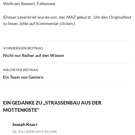
Wolfram Siewert, Falkensee
(Dieser Leserbrief wurde von der MAZ gekürzt. Um den Originaltext
zu lesen, bitte auf Kommentar clicken.)
Beitragsnavigation
VORHERIGER BEITRAG
Nicht nur Reiher auf den Wiesen
NÄCHSTER BEITRAG
Ein Team von Gestern
EIN GEDANKE ZU „STRASSENBAU AUS DER M
OTTENKISTE“
Joseph Knarr
18. JULI 2008 UM 9:50 UHR