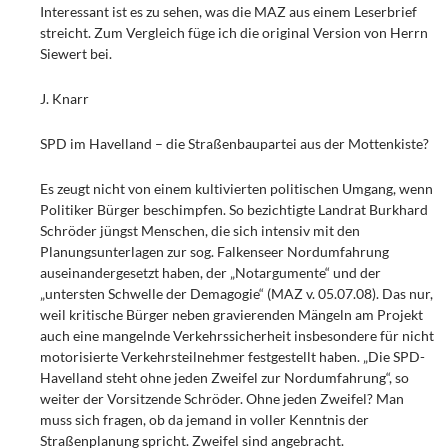
Interessant ist es zu sehen, was die MAZ aus einem Leserbrief
streicht. Zum Vergleich füge ich die original Version von Herrn
Siewert bei.
J. Knarr
SPD im Havelland – die Straßenbaupartei aus der Mottenkiste?
Es zeugt nicht von einem kultivierten politischen Umgang, wenn
Politiker Bürger beschimpfen. So bezichtigte Landrat Burkhard
Schröder jüngst Menschen, die sich intensiv mit den
Planungsunterlagen zur sog. Falkenseer Nordumfahrung
auseinandergesetzt haben, der „Notargumente“ und der
„untersten Schwelle der Demagogie“ (MAZ v. 05.07.08). Das nur,
weil kritische Bürger neben gravierenden Mängeln am Projekt
auch eine mangelnde Verkehrssicherheit insbesondere für nicht
motorisierte Verkehrsteilnehmer festgestellt haben. „Die SPD-
Havelland steht ohne jeden Zweifel zur Nordumfahrung“, so
weiter der Vorsitzende Schröder. Ohne jeden Zweifel? Man
muss sich fragen, ob da jemand in voller Kenntnis der
Straßenplanung spricht. Zweifel sind angebracht.