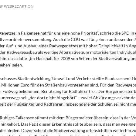
ISF WEBREDAKTION
etzes in Falkensee hat für uns eine hohe Priorität“, schrieb die SPD in
adtverordnetenversammlung. Auch die CDU war für „einen umfassenden 
„der Auf- und Ausbau eines Radwegenetzes mit hoher Dringlichkeit in An
„der Radwegeausbau als wertige Alternative zum motorisierten Individual
 hin, dass dafür „im Haushalt für 2009 von Seiten der Stadtverwaltung u
sehen“ seien.
usschusses Stadtentwicklung, Umwelt und Verkehr stellte Baudezernent Hö
8 Millionen Euro für den Straßenbau vorgesehen sind. Für den Radwegebau
nen Fußweg bekommen, Benutzung für Radfahrer frei. Der Bürgermeister b
r unterwegs sei, „der dort nicht hingehört“ – zuviel Abkürzungsverkehr d
eit der Fußgänger und Radfahrer, insbesondere der Schüler, sei nicht m
Ruhiges Falkensee stimmt mit dem Bürgermeister überein, dass in der Vel
t hingehört. Das Fazit dieser Erkenntnis sollte aber sein, dass man geeig
nterbinden. Davor scheut die Stadtverwaltung offensichtlich weiterhin zu