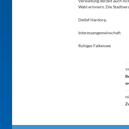
Verwaltung derzeit auch nicht
Wahl erinnern. Die Stadtvero
Detlef Hardorp,
Interessengemeinschaft
Ruhiges Falkensee
B
V
Be
w
N
Z