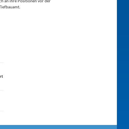
ich an ihre Positionen vor der
 Tiefbauamt.
rt