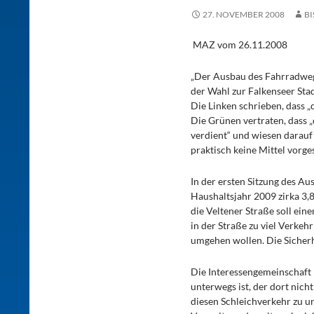
27. NOVEMBER 2008
B
MAZ vom 26.11.2008
„Der Ausbau des Fahrradwegen
der Wahl zur Falkenseer St
Die Linken schrieben, dass 
Die Grünen vertraten, dass 
verdient“ und wiesen darauf
praktisch keine Mittel vorge
In der ersten Sitzung des A
Haushaltsjahr 2009 zirka 3,
die Veltener Straße soll ei
in der Straße zu viel Verkeh
umgehen wollen. Die Sicherh
Die Interessengemeinschaft 
unterwegs ist, der dort nich
diesen Schleichverkehr zu u