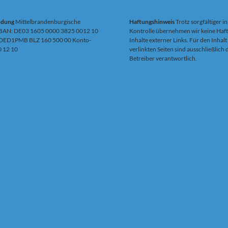
ndung
Mittelbrandenburgische
Haftungshinweis
Trotz sorgfältiger in
IBAN: DE03 1605 0000 3825 0012 10
Kontrolle übernehmen wir keine Haft
DED1PMB BLZ 160 500 00 Konto-
Inhalte externer Links. Für den Inhalt
0 12 10
verlinkten Seiten sind ausschließlich
Betreiber verantwortlich.