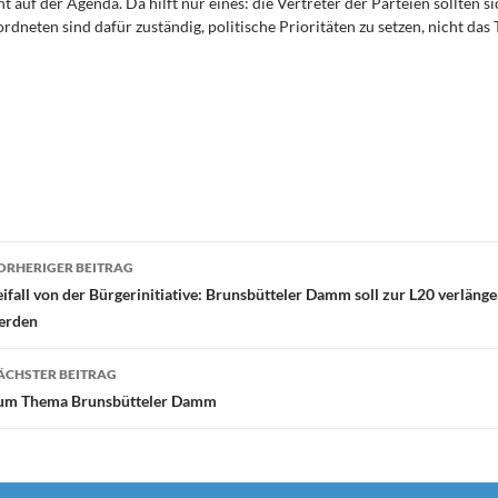
 auf der Agenda. Da hilft nur eines: die Vertreter der Parteien sollten s
rdneten sind dafür zuständig, politische Prioritäten zu setzen, nicht das
eitragsnavigation
ORHERIGER BEITRAG
ifall von der Bürgerinitiative: Brunsbütteler Damm soll zur L20 verlänge
erden
ÄCHSTER BEITRAG
um Thema Brunsbütteler Damm