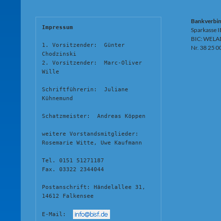
Bankverbi
Impressum
Sparkasse 
BIC: WELA
1. Vorsitzender:  Günter 
Nr. 38 25 0
Chodzinski
2. Vorsitzender:  Marc-Oliver 
Wille
Schriftführerin:  Juliane 
Kühnemund
Schatzmeister:  Andreas Köppen
weitere Vorstandsmitglieder:  
Rosemarie Witte, Uwe Kaufmann
Tel. 0151 51271187
Fax. 03322 2344044
Postanschrift: Händelallee 31, 
14612 Falkensee
E-Mail:  