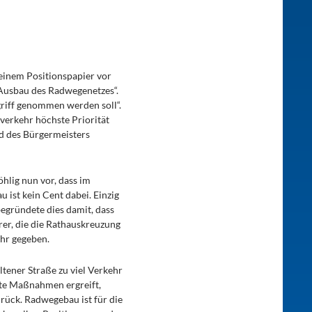
 einem Positionspapier vor
Ausbau des Radwegenetzes“.
griff genommen werden soll“.
verkehr höchste Priorität
nd des Bürgermeisters
hlig nun vor, dass im
 ist kein Cent dabei. Einzig
egründete dies damit, dass
erer, die die Rathauskreuzung
ehr gegeben.
tener Straße zu viel Verkehr
nete Maßnahmen ergreift,
rück. Radwegebau ist für die