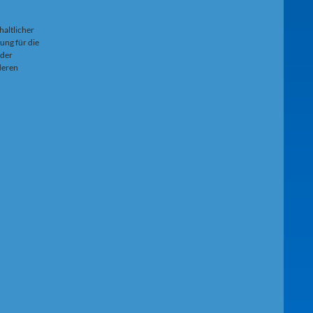
haltlicher
ung für die
 der
 deren