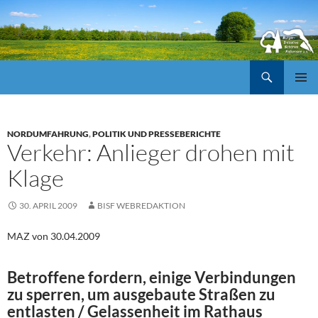
Suchen
ZUM
Pri
INHALT
SPRINGEN
Me
NORDUMFAHRUNG
,
POLITIK UND PRESSEBERICHTE
Verkehr: Anlieger drohen mit
Klage
30. APRIL 2009
BISF WEBREDAKTION
MAZ von 30.04.2009
Betroffene fordern, einige Verbindungen
zu sperren, um ausgebaute Straßen zu
entlasten / Gelassenheit im Rathaus