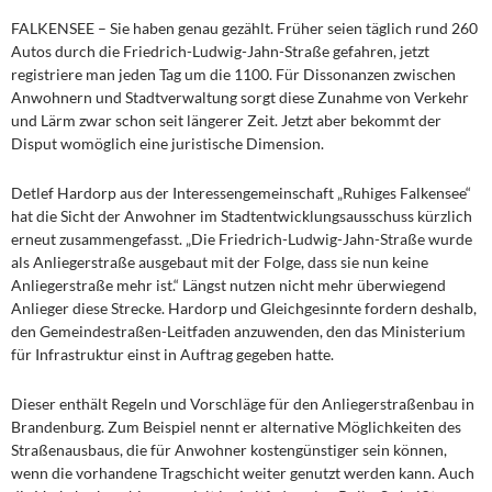
FALKENSEE – Sie haben genau gezählt. Früher seien täglich rund 260
Autos durch die Friedrich-Ludwig-Jahn-Straße gefahren, jetzt
registriere man jeden Tag um die 1100. Für Dissonanzen zwischen
Anwohnern und Stadtverwaltung sorgt diese Zunahme von Verkehr
und Lärm zwar schon seit längerer Zeit. Jetzt aber bekommt der
Disput womöglich eine juristische Dimension.
Detlef Hardorp aus der Interessengemeinschaft „Ruhiges Falkensee“
hat die Sicht der Anwohner im Stadtentwicklungsausschuss kürzlich
erneut zusammengefasst. „Die Friedrich-Ludwig-Jahn-Straße wurde
als Anliegerstraße ausgebaut mit der Folge, dass sie nun keine
Anliegerstraße mehr ist.“ Längst nutzen nicht mehr überwiegend
Anlieger diese Strecke. Hardorp und Gleichgesinnte fordern deshalb,
den Gemeindestraßen-Leitfaden anzuwenden, den das Ministerium
für Infrastruktur einst in Auftrag gegeben hatte.
Dieser enthält Regeln und Vorschläge für den Anliegerstraßenbau in
Brandenburg. Zum Beispiel nennt er alternative Möglichkeiten des
Straßenausbaus, die für Anwohner kostengünstiger sein können,
wenn die vorhandene Tragschicht weiter genutzt werden kann. Auch