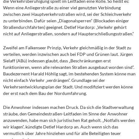
die Verkehrsberuhigung spielt im Leitfaden eine Rolle. So heißt es:
Wenn eine Anliegerstraße zu einer viel genutzten Verbindung
zwischen zwei Hauptverkehrsstraßen wird, sei der Schleichverkehr
zu unterbinden. Dafür seien „Diagonalsperren“ (Blockaden einiger
Straßendurchfahrten) geeignet. Detlef Hardorp: „Verkehr gehört
nicht auf Anliegerstraßen, sondern auf Haupterschließungsstraßen.“
Zweifel am Falkenseer Prinzip, Verkehr gleichmäßig in der Stadt zu
verteilen, werden inzwischen auch bei FDP und Grünen laut. Jürgen
Sielaff (ABü) indessen glaubt, dass „Beschränkungen erst
funktionieren, wenn alle relevanten Straßen ausgebaut worden sind“.
Baudezernent Harald Höhlig sagt, im bestehenden System könne man
nicht einfach Verkehr „verdrängen“. Grundlage sei der
Verkehrsentwicklungsplan der Stadt. Und modifiziert werden könne
der erst nach dem Bau der Nordumfahrung.
Die Anwohner indessen machen Druck. Da sich die Stadtverwaltung
sträube, den Gemeindestraßen-Leitfaden im Sinne der Anwohner
anzuwenden, habe man sich juristischen Rat geholt. „Notfalls werden
wir klagen“, kündigte Detlef Hardorp an. Auch wenn sich das
vermutlich über Jahre hinziehen und für alle Beteiligten teuer