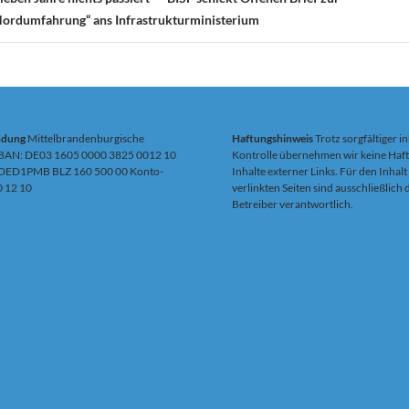
Nordumfahrung“ ans Infrastrukturministerium
ndung
Mittelbrandenburgische
Haftungshinweis
Trotz sorgfältiger in
IBAN: DE03 1605 0000 3825 0012 10
Kontrolle übernehmen wir keine Haft
DED1PMB BLZ 160 500 00 Konto-
Inhalte externer Links. Für den Inhalt
0 12 10
verlinkten Seiten sind ausschließlich
Betreiber verantwortlich.