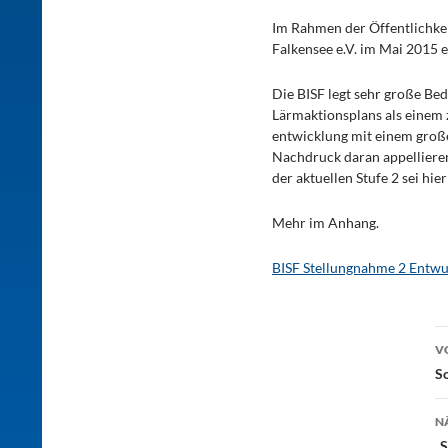
Im Rahmen der Öffentlichkeit
Falkensee e.V. im Mai 2015 
Die BISF legt sehr große B
Lärmaktionsplans als einem 
entwicklung mit einem groß
Nachdruck daran appellieren
der aktuellen Stufe 2 sei h
Mehr im Anhang.
BISF Stellungnahme 2 Entwu
B
V
S
N
„S