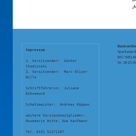
„
Bankverbi
Impressum
Sparkasse 
BIC: WELA
1. Vorsitzender:  Günter 
Nr. 38 25 0
Chodzinski
2. Vorsitzender:  Marc-Oliver 
Wille
Schriftführerin:  Juliane 
Kühnemund
Schatzmeister:  Andreas Köppen
weitere Vorstandsmitglieder:  
Rosemarie Witte, Uwe Kaufmann
Tel. 0151 51271187