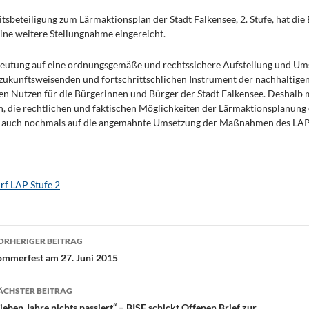
sbeteiligung zum Lärmaktionsplan der Stadt Falkensee, 2. Stufe, hat die 
eine weitere Stellungnahme eingereicht.
edeutung auf eine ordnungsgemäße und rechtssichere Aufstellung und Um
zukunftsweisenden und fortschrittschlichen Instrument der nachhaltige
en Nutzen für die Bürgerinnen und Bürger der Stadt Falkensee. Deshalb
, die rechtlichen und faktischen Möglichkeiten der Lärmaktionsplanung 
ier auch nochmals auf die angemahnte Umsetzung der Maßnahmen des LAP
rf LAP Stufe 2
eitragsnavigation
ORHERIGER BEITRAG
ommerfest am 27. Juni 2015
ÄCHSTER BEITRAG
ieben Jahre nichts passiert“ – BISF schickt Offenen Brief zur