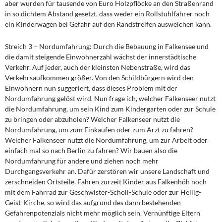
aber wurden für tausende von Euro Holzpflöcke an den Straßenrand
in so dichtem Abstand gesetzt, dass weder ein Rollstuhlfahrer noch
ein Kinderwagen bei Gefahr auf den Randstreifen ausweichen kann.
Streich 3 – Nordumfahrung: Durch die Bebauung in Falkensee und
die damit steigende Einwohnerzahl wächst der innerstädtische
Verkehr. Auf jeder, auch der kleinsten Nebenstraße, wird das
Verkehrsaufkommen größer. Von den Schildbürgern wird den
Einwohnern nun suggeriert, dass dieses Problem mit der
Nordumfahrung gelöst wird. Nun frage ich, welcher Falkenseer nutzt
die Nordumfahrung, um sein Kind zum Kindergarten oder zur Schule
zu bringen oder abzuholen? Welcher Falkenseer nutzt die
Nordumfahrung, um zum Einkaufen oder zum Arzt zu fahren?
Welcher Falkenseer nutzt die Nordumfahrung, um zur Arbeit oder
einfach mal so nach Berlin zu fahren? Wir bauen also die
Nordumfahrung für andere und ziehen noch mehr
Durchgangsverkehr an. Dafür zerstören wir unsere Landschaft und
zerschneiden Ortsteile. Fahren zurzeit Kinder aus Falkenhöh noch
mit dem Fahrrad zur Geschwister-Scholl-Schule oder zur Heilig-
Geist-Kirche, so wird das aufgrund des dann bestehenden
Gefahrenpotenzials nicht mehr möglich sein. Vernünftige Eltern