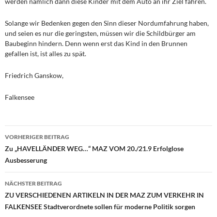
werden nämlich dann diese Kinder mit dem Auto an ihr Ziel fahren.
Solange wir Bedenken gegen den Sinn dieser Nordumfahrung haben,
und seien es nur die geringsten, müssen wir die Schildbürger am
Baubeginn hindern. Denn wenn erst das Kind in den Brunnen
gefallen ist, ist alles zu spät.
Friedrich Ganskow,
Falkensee
Beitragsnavigation
VORHERIGER BEITRAG
Zu „HAVELLÄNDER WEG…“ MAZ VOM 20./21.9 Erfolglose
Ausbesserung
NÄCHSTER BEITRAG
ZU VERSCHIEDENEN ARTIKELN IN DER MAZ ZUM VERKEHR IN
FALKENSEE Stadtverordnete sollen für moderne Politik sorgen