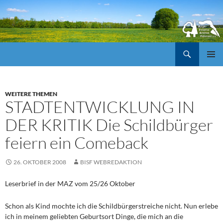
Suchen
ZUM
Pri
INHALT
SPRINGEN
Me
WEITERE THEMEN
STADTENTWICKLUNG IN
DER KRITIK Die Schildbürger
feiern ein Comeback
26. OKTOBER 2008
BISF WEBREDAKTION
Leserbrief in der MAZ vom 25/26 Oktober
Schon als Kind mochte ich die Schildbürgerstreiche nicht. Nun erlebe
ich in meinem geliebten Geburtsort Dinge, die mich an die