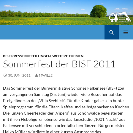
Suchen
ZUM
Pri
INHALT
SPRINGEN
Me
BISF PRESSEMITTEILUNGEN
,
WEITERE THEMEN
Sommerfest der BISF 2011
30. JUNI 2011
MWILLE
Das Sommerfest der Bürgerinitiative Schönes Falkensee (BISF) zog
am vergangenen Samstag (25. Juni) wieder viele Besucher auf das
Freigelände an der „Villa Seeblick“. Für die Kinder gab es ein buntes
Spieleprogramm, für die Eltern Kaffee und selbstgebackenen Kuchen.
Die jungen Cheerleader der „Vipers“ aus Schönwalde begeisterten
mit ihren Hebefiguren ebenso wie das Tanzstudio „1001 Nacht“ aus
Falkensee mit verschiedenen orientalischen Tänzen. Bürgermeister
Heiko Müller würdigte in einer kurzen Ansprache das