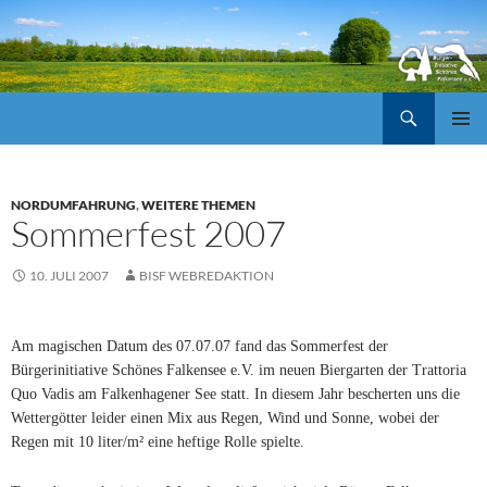
Suchen
ZUM
Pri
INHALT
SPRINGEN
Me
NORDUMFAHRUNG
,
WEITERE THEMEN
Sommerfest 2007
10. JULI 2007
BISF WEBREDAKTION
Am magischen Datum des 07.07.07 fand das Sommerfest der
Bürgerinitiative Schönes Falkensee e.V. im neuen Biergarten der Trattoria
Quo Vadis am Falkenhagener See statt. In diesem Jahr bescherten uns die
Wettergötter leider einen Mix aus Regen, Wind und Sonne, wobei der
Regen mit 10 liter/m² eine heftige Rolle spielte.