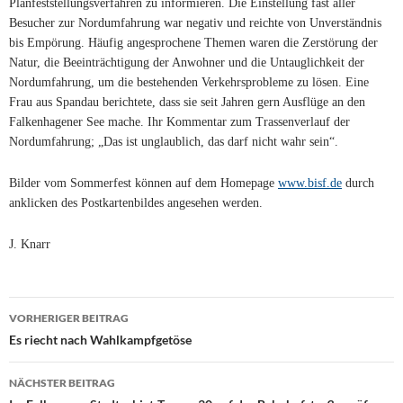
Planfeststellungsverfahren zu informieren. Die Einstellung fast aller
Besucher zur Nordumfahrung war negativ und reichte von Unverständnis
bis Empörung. Häufig angesprochene Themen waren die Zerstörung der
Natur, die Beeinträchtigung der Anwohner und die Untauglichkeit der
Nordumfahrung, um die bestehenden Verkehrsprobleme zu lösen. Eine
Frau aus Spandau berichtete, dass sie seit Jahren gern Ausflüge an den
Falkenhagener See mache. Ihr Kommentar zum Trassenverlauf der
Nordumfahrung; „Das ist unglaublich, das darf nicht wahr sein“.
Bilder vom Sommerfest können auf dem Homepage
www.bisf.de
durch
anklicken des Postkartenbildes angesehen werden.
J. Knarr
Beitragsnavigation
VORHERIGER BEITRAG
Es riecht nach Wahlkampfgetöse
NÄCHSTER BEITRAG