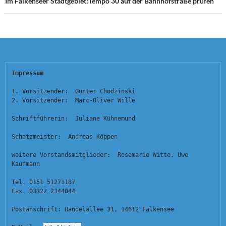
Im Falkenseer Stadtgebiet:Tempo 30 auf der Bahnhofstraße prüfen
Impressum
1. Vorsitzender:  Günter Chodzinski
2. Vorsitzender:  Marc-Oliver Wille
Schriftführerin:  Juliane Kühnemund
Schatzmeister:  Andreas Köppen
weitere Vorstandsmitglieder:  Rosemarie Witte, Uwe 
Kaufmann
Tel. 0151 51271187
Fax. 03322 2344044
Postanschrift: Händelallee 31, 14612 Falkensee