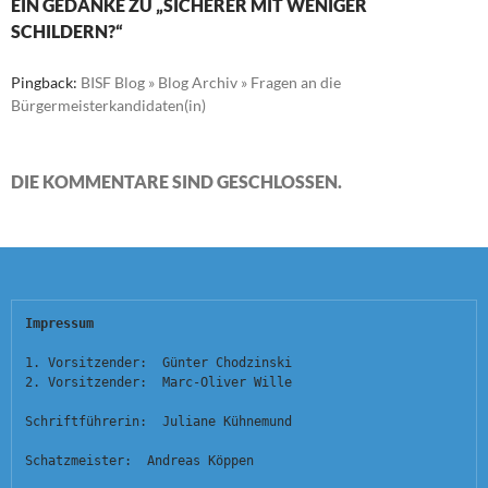
EIN GEDANKE ZU „SICHERER MIT WENIGER
SCHILDERN?“
Pingback:
BISF Blog » Blog Archiv » Fragen an die
Bürgermeisterkandidaten(in)
DIE KOMMENTARE SIND GESCHLOSSEN.
Impressum
1. Vorsitzender:  Günter Chodzinski
2. Vorsitzender:  Marc-Oliver Wille
Schriftführerin:  Juliane Kühnemund
Schatzmeister:  Andreas Köppen