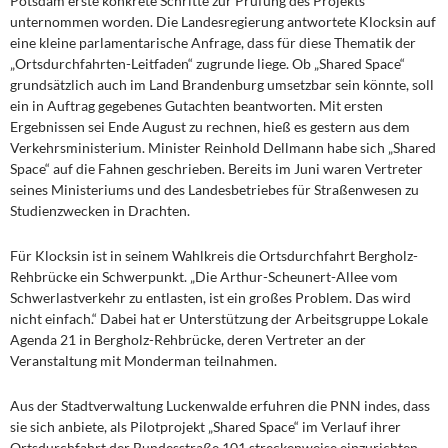
Potsdam erste konkrete Schritte zur Prüfung des Projekts
unternommen worden. Die Landesregierung antwortete Klocksin auf
eine kleine parlamentarische Anfrage, dass für diese Thematik der
„Ortsdurchfahrten-Leitfaden“ zugrunde liege. Ob „Shared Space“
grundsätzlich auch im Land Brandenburg umsetzbar sein könnte, soll
ein in Auftrag gegebenes Gutachten beantworten. Mit ersten
Ergebnissen sei Ende August zu rechnen, hieß es gestern aus dem
Verkehrsministerium. Minister Reinhold Dellmann habe sich „Shared
Space“ auf die Fahnen geschrieben. Bereits im Juni waren Vertreter
seines Ministeriums und des Landesbetriebes für Straßenwesen zu
Studienzwecken in Drachten.
Für Klocksin ist in seinem Wahlkreis die Ortsdurchfahrt Bergholz-
Rehbrücke ein Schwerpunkt. „Die Arthur-Scheunert-Allee vom
Schwerlastverkehr zu entlasten, ist ein großes Problem. Das wird
nicht einfach.“ Dabei hat er Unterstützung der Arbeitsgruppe Lokale
Agenda 21 in Bergholz-Rehbrücke, deren Vertreter an der
Veranstaltung mit Monderman teilnahmen.
Aus der Stadtverwaltung Luckenwalde erfuhren die PNN indes, dass
sie sich anbiete, als Pilotprojekt „Shared Space“ im Verlauf ihrer
Ortsdurchfahrt der Bundesstraße 101 streckenweise einzurichten.