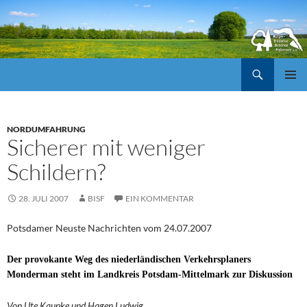
Suchen
ZUM
Pri
INHALT
SPRINGEN
Me
NORDUMFAHRUNG
Sicherer mit weniger
Schildern?
28. JULI 2007
BISF
EIN KOMMENTAR
Potsdamer Neuste Nachrichten vom 24.07.2007
Der provokante Weg des niederländischen Verkehrsplaners
Monderman steht im Landkreis Potsdam-Mittelmark zur Diskussion
Von Ute Kaupke und Hagen Ludwig