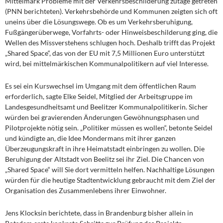
Mittelmark Probleme mit der Verkehrsbeschilderung zutage getreten
(PNN berichteten). Verkehrsbehörde und Kommunen zeigten sich oft
uneins über die Lösungswege. Ob es um Verkehrsberuhigung,
Fußgängerüberwege, Vorfahrts- oder Hinweisbeschilderung ging, die
Wellen des Missverstehens schlugen hoch. Deshalb trifft das Projekt
„Shared Space“, das von der EU mit 7,5 Millionen Euro unterstützt
wird, bei mittelmärkischen Kommunalpolitikern auf viel Interesse.
Es sei ein Kurswechsel im Umgang mit dem öffentlichen Raum
erforderlich, sagte Elke Seidel, Mitglied der Arbeitsgruppe im
Landesgesundheitsamt und Beelitzer Kommunalpolitikerin. Sicher
würden bei gravierenden Änderungen Gewöhnungsphasen und
Pilotprojekte nötig sein. „Politiker müssen es wollen“, betonte Seidel
und kündigte an, die Idee Mondermans mit ihrer ganzen
Überzeugungskraft in ihre Heimatstadt einbringen zu wollen. Die
Beruhigung der Altstadt von Beelitz sei ihr Ziel. Die Chancen von
„Shared Space“ will Sie dort vermitteln helfen. Nachhaltige Lösungen
würden für die heutige Stadtentwicklung gebraucht mit dem Ziel der
Organisation des Zusammenlebens ihrer Einwohner.
Jens Klocksin berichtete, dass in Brandenburg bisher allein in