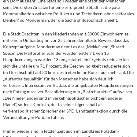
ein Dorf aussieht. Eine Stadt soll wieder eine Stadt der Menschen
sein. Die ersten Ansätze für eine erfolgreiche Stadt ist die gute
Kommunikation zwischen Politikern und Technikern, ohne sektorales
Denken“, so Monderman, der die Sache philosophisch angeht.
Die Stadt Drachten in den Niederlanden mit 30000 Einwohnern sei
mit einem Umbaubeginn vor 25 Jahren der älteste Beweis, dass das
Konzept aufgehe. Monderman nennt es das „Mekka“ von „Shared
Space“. Die Hälfte aller Schilder wurden entfernt, von 15
Hauptkreuzungen wurden 13 umgestaltet. Im Ergebnis reduzierten
sich die Unfälle um 71 Prozent, die Geschwindigkeit reduzierte sich
im Durchschnitt auf 30 km/h, es treten keine Rückstaus mehr auf. Die
„Aufenthaltsqualität“ für den Menschen habe sich deutlich
verbessert. Interessant wirkt, dass die umgebauten Hauptkreuzungen
nach Entzug massiver Beschilderung nun „Platzcharakter“ aufweisen.
„Die Niederlanden sind in verkehrspolitischer Sicht ein anderer
Planet“, so Jens Klocksin, der in seiner Eigenschaft als
verkehrspolitischer Sprecher der SPD-Landtagsfraktion durch die
Veranstaltung in Potdam führte.
Immer wieder sind in letzter Zeit auch im Landkreis Potsdam-