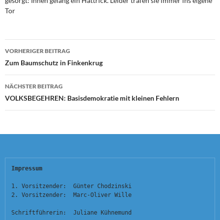
gesorgt: Ihnen gelang ein Hattrick. Leider trafen sie immer ins eigene
Tor
Beitragsnavigation
VORHERIGER BEITRAG
Zum Baumschutz in Finkenkrug
NÄCHSTER BEITRAG
VOLKSBEGEHREN: Basisdemokratie mit kleinen Fehlern
Impressum
1. Vorsitzender:  Günter Chodzinski
2. Vorsitzender:  Marc-Oliver Wille
Schriftführerin:  Juliane Kühnemund