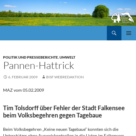
Suchen
ZUM
Pri
INHALT
SPRINGEN
Me
POLITIK UND PRESSEBERICHTE
,
UMWELT
Pannen-Hattrick
6. FEBRUAR 2009
BISF WEBREDAKTION
MAZ vom 05.02.2009
Tim Tolsdorff über Fehler der Stadt Falkensee
beim Volksbegehren gegen Tagebaue
Beim Volksbegehren „Keine neuen Tagebaue“ konnten sich die
Unterstützer ohne Ausweiskontrollen in die Listen im Falkenseer