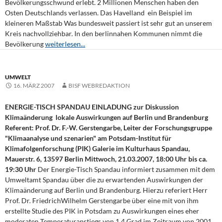
Bevölkerungsschwund erlebt. 2 Millionen Menschen haben den
Osten Deutschlands verlassen. Das Havelland  ein Beispiel im
kleineren Maßstab Was bundesweit passiert ist sehr gut an unserem
Kreis nachvollziehbar. In den berlinnahen Kommunen nimmt die
Bevölkerung
weiterlesen...
UMWELT
16. MÄRZ 2007
BISF WEBREDAKTION
ENERGIE-TISCH SPANDAU EINLADUNG zur Diskussion
Klimaänderung  lokale Auswirkungen auf Berlin und Brandenburg
Referent: Prof. Dr. F.-W. Gerstengarbe, Leiter der Forschungsgruppe
"Klimaanalyse und szenarien" am Potsdam-Institut für
Klimafolgenforschung (PIK) Galerie im Kulturhaus Spandau,
Mauerstr. 6, 13597 Berlin Mittwoch, 21.03.2007, 18:00 Uhr bis ca.
19:30 Uhr
Der Energie-Tisch Spandau informiert zusammen mit dem
Umweltamt Spandau über die zu erwartenden Auswirkungen der
Klimaänderung auf Berlin und Brandenburg. Hierzu referiert Herr
Prof. Dr. FriedrichWilhelm Gerstengarbe über eine mit von ihm
erstellte Studie des PIK in Potsdam zu Auswirkungen eines eher
moderaten Temperaturanstiegs von 1,4 Grad im Zeitraum von 2001