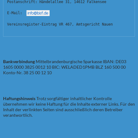
Postanschrift: Händelallee 31, 14612 Falkensee
E-Mail:  
Vereinsregister-Eintrag VR 467, Amtsgericht Nauen
Bankverbindung
Mittelbrandenburgische Sparkasse IBAN: DE03
1605 0000 3825 0012 10 BIC: WELADED1PMB BLZ 160 500 00
Konto-Nr. 38 25 00 12 10
Haftungshinweis
Trotz sorgfältiger inhaltlicher Kontrolle
übernehmen wir keine Haftung für die Inhalte externer Links. Für den
Inhalt der verlinkten Seiten sind ausschließlich deren Betreiber
verantwortlich.