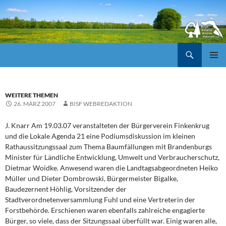
Suchen
ZUM
Pri
INHALT
SPRINGEN
Me
WEITERE THEMEN
26. MÄRZ 2007
BISF WEBREDAKTION
J. Knarr Am 19.03.07 veranstalteten der Bürgerverein Finkenkrug
und die Lokale Agenda 21 eine Podiumsdiskussion im kleinen
Rathaussitzungssaal zum Thema Baumfällungen mit Brandenburgs
Minister für Ländliche Entwicklung, Umwelt und Verbraucherschutz,
Dietmar Woidke. Anwesend waren die Landtagsabgeordneten Heiko
Müller und Dieter Dombrowski, Bürgermeister Bigalke,
Baudezernent Höhlig, Vorsitzender der
Stadtverordnetenversammlung Fuhl und eine Vertreterin der
Forstbehörde. Erschienen waren ebenfalls zahlreiche engagierte
Bürger, so viele, dass der Sitzungssaal überfüllt war. Einig waren alle,