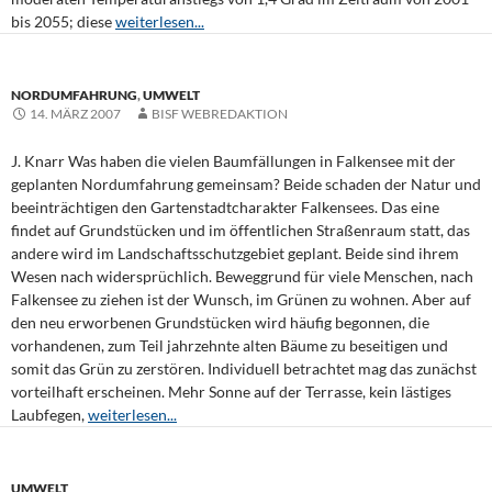
bis 2055; diese
weiterlesen...
NORDUMFAHRUNG
,
UMWELT
14. MÄRZ 2007
BISF WEBREDAKTION
J. Knarr Was haben die vielen Baumfällungen in Falkensee mit der
geplanten Nordumfahrung gemeinsam? Beide schaden der Natur und
beeinträchtigen den Gartenstadtcharakter Falkensees. Das eine
findet auf Grundstücken und im öffentlichen Straßenraum statt, das
andere wird im Landschaftsschutzgebiet geplant. Beide sind ihrem
Wesen nach widersprüchlich. Beweggrund für viele Menschen, nach
Falkensee zu ziehen ist der Wunsch, im Grünen zu wohnen. Aber auf
den neu erworbenen Grundstücken wird häufig begonnen, die
vorhandenen, zum Teil jahrzehnte alten Bäume zu beseitigen und
somit das Grün zu zerstören. Individuell betrachtet mag das zunächst
vorteilhaft erscheinen. Mehr Sonne auf der Terrasse, kein lästiges
Laubfegen,
weiterlesen...
UMWELT