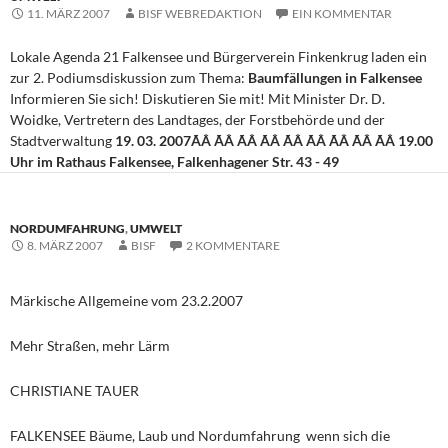
11. MÄRZ 2007
BISF WEBREDAKTION
EIN KOMMENTAR
Lokale Agenda 21 Falkensee und Bürgerverein Finkenkrug laden ein
zur 2. Podiumsdiskussion zum Thema:
Baumfällungen in Falkensee
Informieren Sie sich! Diskutieren Sie mit! Mit Minister Dr. D.
Woidke, Vertretern des Landtages, der Forstbehörde und der
Stadtverwaltung
19. 03. 2007ÃÂ ÃÂ ÃÂ ÃÂ ÃÂ ÃÂ ÃÂ ÃÂ ÃÂ 19.00
Uhr im Rathaus Falkensee, Falkenhagener Str. 43 - 49
NORDUMFAHRUNG
,
UMWELT
8. MÄRZ 2007
BISF
2 KOMMENTARE
Märkische Allgemeine vom 23.2.2007
Mehr Straßen, mehr Lärm
CHRISTIANE TAUER
FALKENSEE Bäume, Laub und Nordumfahrung  wenn sich die