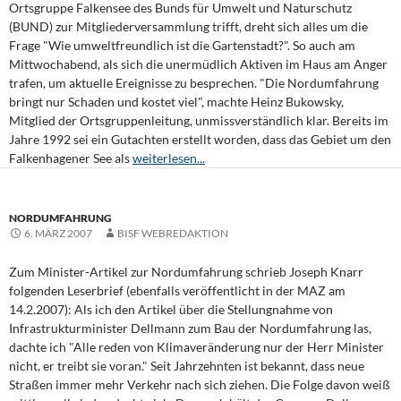
Ortsgruppe Falkensee des Bunds für Umwelt und Naturschutz
(BUND) zur Mitgliederversammlung trifft, dreht sich alles um die
Frage "Wie umweltfreundlich ist die Gartenstadt?". So auch am
Mittwochabend, als sich die unermüdlich Aktiven im Haus am Anger
trafen, um aktuelle Ereignisse zu besprechen. "Die Nordumfahrung
bringt nur Schaden und kostet viel", machte Heinz Bukowsky,
Mitglied der Ortsgruppenleitung, unmissverständlich klar. Bereits im
Jahre 1992 sei ein Gutachten erstellt worden, dass das Gebiet um den
Falkenhagener See als
weiterlesen...
NORDUMFAHRUNG
6. MÄRZ 2007
BISF WEBREDAKTION
Zum Minister-Artikel zur Nordumfahrung schrieb Joseph Knarr
folgenden Leserbrief (ebenfalls veröffentlicht in der MAZ am
14.2.2007): Als ich den Artikel über die Stellungnahme von
Infrastrukturminister Dellmann zum Bau der Nordumfahrung las,
dachte ich "Alle reden von Klimaveränderung nur der Herr Minister
nicht, er treibt sie voran." Seit Jahrzehnten ist bekannt, dass neue
Straßen immer mehr Verkehr nach sich ziehen. Die Folge davon weiß