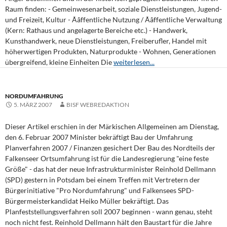
Raum finden: - Gemeinwesenarbeit, soziale Dienstleistungen, Jugend-
und Freizeit, Kultur - Ãâffentliche Nutzung / Ãâffentliche Verwaltung
(Kern: Rathaus und angelagerte Bereiche etc.) - Handwerk,
Kunsthandwerk, neue Dienstleistungen, Freiberufler, Handel mit
höherwertigen Produkten, Naturprodukte - Wohnen, Generationen
übergreifend, kleine Einheiten Die
weiterlesen...
NORDUMFAHRUNG
5. MÄRZ 2007
BISF WEBREDAKTION
Dieser Artikel erschien in der Märkischen Allgemeinen am Dienstag,
den 6. Februar 2007 Minister bekräftigt Bau der Umfahrung
Planverfahren 2007 / Finanzen gesichert Der Bau des Nordteils der
Falkenseer Ortsumfahrung ist für die Landesregierung "eine feste
Größe" - das hat der neue Infrastrukturminister Reinhold Dellmann
(SPD) gestern in Potsdam bei einem Treffen mit Vertretern der
Bürgerinitiative "Pro Nordumfahrung" und Falkensees SPD-
Bürgermeisterkandidat Heiko Müller bekräftigt. Das
Planfeststellungsverfahren soll 2007 beginnen - wann genau, steht
noch nicht fest. Reinhold Dellmann hält den Baustart für die Jahre