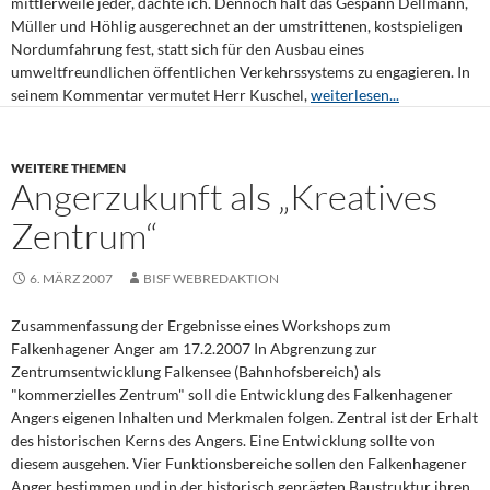
mittlerweile jeder, dachte ich. Dennoch hält das Gespann Dellmann,
Müller und Höhlig ausgerechnet an der umstrittenen, kostspieligen
Nordumfahrung fest, statt sich für den Ausbau eines
umweltfreundlichen öffentlichen Verkehrssystems zu engagieren. In
seinem Kommentar vermutet Herr Kuschel,
weiterlesen...
WEITERE THEMEN
Angerzukunft als „Kreatives
Zentrum“
6. MÄRZ 2007
BISF WEBREDAKTION
Zusammenfassung der Ergebnisse eines Workshops zum
Falkenhagener Anger am 17.2.2007 In Abgrenzung zur
Zentrumsentwicklung Falkensee (Bahnhofsbereich) als
"kommerzielles Zentrum" soll die Entwicklung des Falkenhagener
Angers eigenen Inhalten und Merkmalen folgen. Zentral ist der Erhalt
des historischen Kerns des Angers. Eine Entwicklung sollte von
diesem ausgehen. Vier Funktionsbereiche sollen den Falkenhagener
Anger bestimmen und in der historisch geprägten Baustruktur ihren