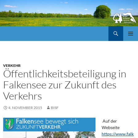
Suchen
ZUM
Pri
INHALT
SPRINGEN
Me
VERKEHR
Öffentlichkeitsbeteiligung in
Falkensee zur Zukunft des
Verkehrs
4. NOVEMBER 2015
BISF
Auf der
Webseite
https://www.falk