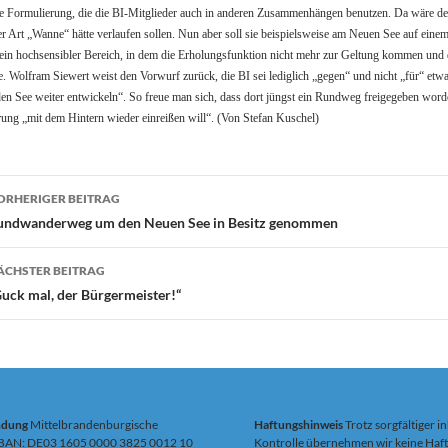
ine Formulierung, die die BI-Mitglieder auch in anderen Zusammenhängen benutzen. Da wäre de
ner Art „Wanne“ hätte verlaufen sollen. Nun aber soll sie beispielsweise am Neuen See auf e
t ein hochsensibler Bereich, in dem die Erholungsfunktion nicht mehr zur Geltung kommen und d
 Wolfram Siewert weist den Vorwurf zurück, die BI sei lediglich „gegen“ und nicht „für“ etwa
en See weiter entwickeln“. So freue man sich, dass dort jüngst ein Rundweg freigegeben word
rung „mit dem Hintern wieder einreißen will“. (Von Stefan Kuschel)
eitragsnavigation
ORHERIGER BEITRAG
undwanderweg um den Neuen See in Besitz genommen
ÄCHSTER BEITRAG
uck mal, der Bürgermeister!“
ndung
Mittelbrandenburgische
Haftungshinweis
Trotz sorgfältiger in
IBAN: DE03 1605 0000 3825 0012 10
Kontrolle übernehmen wir keine Haft