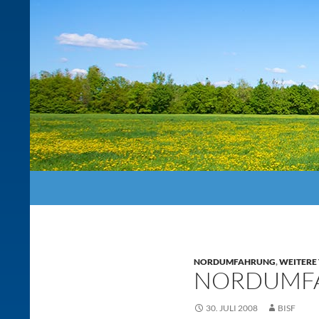
Suchen
NORDUMFAHRUNG
,
WEITERE
NORDUMFAHR
30. JULI 2008
BISF