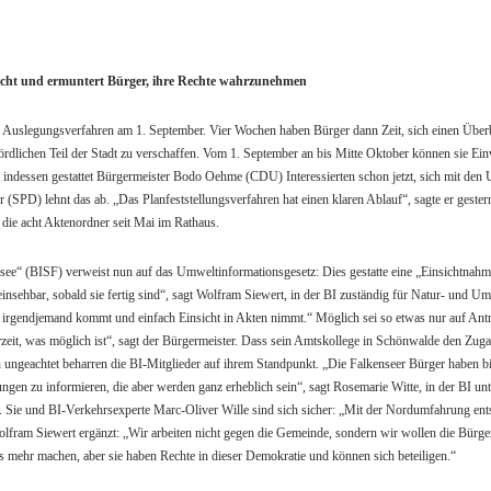
nsicht und ermuntert Bürger, ihre Rechte wahrzunehmen
s Auslegungsverfahren am 1. September. Vier Wochen haben Bürger dann Zeit, sich einen Überb
rdlichen Teil der Stadt zu verschaffen. Vom 1. September an bis Mitte Oktober können sie Ein
dessen gestattet Bürgermeister Bodo Oehme (CDU) Interessierten schon jetzt, sich mit den U
(SPD) lehnt das ab. „Das Planfeststellungsverfahren hat einen klaren Ablauf“, sagte er gestern
h die acht Aktenordner seit Mai im Rathaus.
nsee“ (BISF) verweist nun auf das Umweltinformationsgesetz: Dies gestatte eine „Einsichtnahm
insehbar, sobald sie fertig sind“, sagt Wolfram Siewert, in der BI zuständig für Natur- und 
ss irgendjemand kommt und einfach Einsicht in Akten nimmt.“ Möglich sei so etwas nur auf Antr
rzeit, was möglich ist“, sagt der Bürgermeister. Dass sein Amtskollege in Schönwalde den Zug
ungeachtet beharren die BI-Mitglieder auf ihrem Standpunkt. „Die Falkenseer Bürger haben bi
en zu informieren, die aber werden ganz erheblich sein“, sagt Rosemarie Witte, in der BI unt
Sie und BI-Verkehrsexperte Marc-Oliver Wille sind sich sicher: „Mit der Nordumfahrung entste
lfram Siewert ergänzt: „Wir arbeiten nicht gegen die Gemeinde, sondern wir wollen die Bürger
s mehr machen, aber sie haben Rechte in dieser Demokratie und können sich beteiligen.“