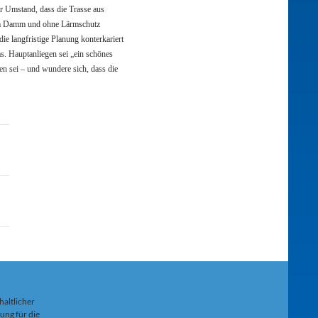
r Umstand, dass die Trasse aus
inem Damm und ohne Lärmschutz
ie langfristige Planung konterkariert
s. Hauptanliegen sei „ein schönes
en sei – und wundere sich, dass die
haltlicher
ung für die