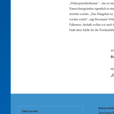
„Widersprüchlichkeiten“ – das ist e
Naturschutzgründen eigentlich in ei
errichtet werden. „Das Plangebiet is
werden würde“, sagt Rosemarie Witte.
Falkensee, deshalb wollen wir auch d
Stadt diese Idylle für die Nordumfah
B
V
R
N
„G
Bankverbi
Impressum
Sparkasse 