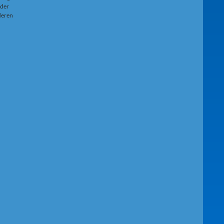
 der
 deren