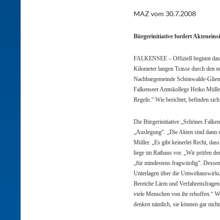
MAZ vom 30.7.2008
Bürgerinitiative fordert Aktenei
FALKENSEE –
Offiziell beginnt da
Kilometer langen Trasse durch den nö
Nachbargemeinde Schönwalde-Glien in
Falkenseer Amtskollege Heiko Müller 
Regeln.“ Wie berichtet, befinden sic
Die Bürgerinitiative „Schönes Falke
„Auslegung“. „Die Akten sind dann e
Müller. „Es gibt keinerlei Recht, da
liege im Rathaus vor. „Wir prüfen de
„für mindestens fragwürdig“. Dessen 
Unterlagen über die Umweltauswirkung
Bereiche Lärm und Verfahrensfragen. 
viele Menschen von ihr erhoffen.“ Wo
denken nämlich, sie können gar nicht