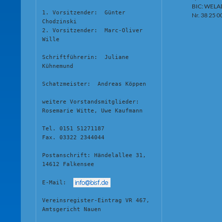
BIC: WELA
1. Vorsitzender:  Günter 
Nr. 38 25 0
Chodzinski
2. Vorsitzender:  Marc-Oliver 
Wille
Schriftführerin:  Juliane 
Kühnemund
Schatzmeister:  Andreas Köppen
weitere Vorstandsmitglieder:  
Rosemarie Witte, Uwe Kaufmann
Tel. 0151 51271187
Fax. 03322 2344044
Postanschrift: Händelallee 31, 
14612 Falkensee
E-Mail:  
Vereinsregister-Eintrag VR 467, 
Amtsgericht Nauen