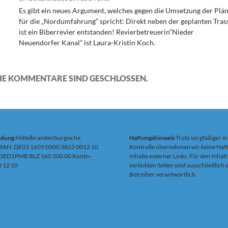
Es gibt ein neues Argument, welches gegen die Umsetzung der Plä
für die „Nordumfahrung“ spricht: Direkt neben der geplanten Tras
ist ein Biberrevier entstanden! Revierbetreuerin“Nieder
Neuendorfer Kanal“ ist Laura-Kristin Koch.
IE KOMMENTARE SIND GESCHLOSSEN.
ndung
Mittelbrandenburgische
Haftungshinweis
Trotz sorgfältiger in
IBAN: DE03 1605 0000 3825 0012 10
Kontrolle übernehmen wir keine Haft
DED1PMB BLZ 160 500 00 Konto-
Inhalte externer Links. Für den Inhalt
0 12 10
verlinkten Seiten sind ausschließlich
Betreiber verantwortlich.