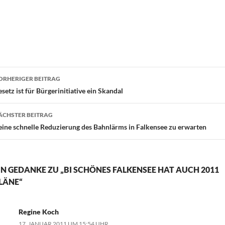
eitragsnavigation
ORHERIGER BEITRAG
setz ist für Bürgerinitiative ein Skandal
ÄCHSTER BEITRAG
eine schnelle Reduzierung des Bahnlärms in Falkensee zu erwarten
IN GEDANKE ZU „BI SCHÖNES FALKENSEE HAT AUCH 2011
LÄNE“
Regine Koch
17. JANUAR 2011 UM 15:54 UHR