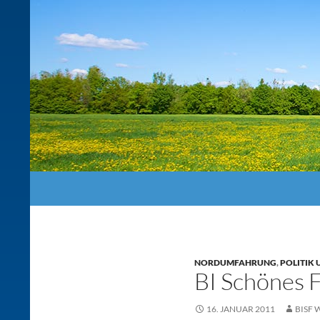
Suchen
NORDUMFAHRUNG
,
POLITIK 
BI Schönes 
16. JANUAR 2011
BISF