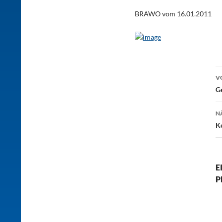
BRAWO vom 16.01.2011
B
V
Ge
N
K
E
P