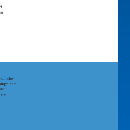
ne
se
haltlicher
ung für die
 der
 deren