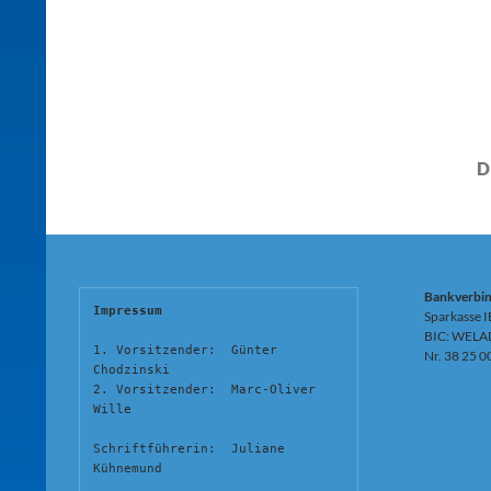
D
Bankverbi
Impressum
Sparkasse 
BIC: WELA
1. Vorsitzender:  Günter 
Nr. 38 25 0
Chodzinski
2. Vorsitzender:  Marc-Oliver 
Wille
Schriftführerin:  Juliane 
Kühnemund