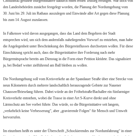
Chodzinski
geführte Bürgerinitiative dadurch einen ersten Teilsieg errungen. War doch von
den Landesbehörden zunächst festgelegt worden, die Planung der Nordumgehung vom
30. Juni bis 29. Juli im Rathaus auszulegen und Einwände aller Art gegen diese Planung
bis zum 14. August zuzulassen.
In Falkensee wird davon ausgegangen, dass das Land dem Begehren der Stadt
entsprechen wird, um sich dem andernfalls naheliegenden Vorwurf zu entziehen, man habe
die Angelegenheit unter Beschränkung des Bürgereinflusses durchsetzen wollen. Für diese
Einschätzung spricht auch, dass die Bürgerinitiative ihre Forderung nach mehr
Bürgermitsprache bereits am Dienstag in die Form einer Petition kleidete. Das signalisiert
ja, bei Bedarf weiter zielführend am Ball bleiben zu wollen.
Die Nordumgehung soll vom Kreisverkehr an der Spandauer Straße über eine Strecke von
neun Kilometern durch mehrere landschaftlich herausragende Gebiete zur Nauener
Chaussee/Brieselang führen. Dabei würde an der Fröbelstraße/Bachallee ein fünfarmiger
Kreisverkehr entstehen, wobei die Trasse in einer Art S-Kurve direkt und ohne
Lärmschutz am See vorbei führte. Das würde, so die Bürgerinitiative seit langem,
„verkehrlich keine Verbesserung“, aber „gravierende Folgen“ für Mensch und Umwelt
hervorrufen.
Im einzelnen heißt es unter der Überschrift „Schockierendes zur Nordumfahrung“ in einer