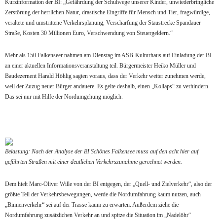
Kurzinformation der BI: „Gefährdung der Schulwege unserer Kinder, unwiederbringliche
Zerstörung der herrlichen Natur, drastische Eingriffe für Mensch und Tier, fragwürdige,
veraltete und umstrittene Verkehrsplanung, Verschärfung der Staustrecke Spandauer
Straße, Kosten 30 Millionen Euro, Verschwendung von Steuergeldern.“
Mehr als 150 Falkenseer nahmen am Dienstag im ASB-Kulturhaus auf Einladung der BI
an einer aktuellen Informationsveranstaltung teil. Bürgermeister Heiko Müller und
Baudezernent Harald Höhlig sagten voraus, dass der Verkehr weiter zunehmen werde,
weil der Zuzug neuer Bürger andauere. Es gelte deshalb, einen „Kollaps“ zu verhindern.
Das sei nur mit Hilfe der Nordumgehung möglich.
Belastung: Nach der Analyse der BI Schönes Falkensee muss auf den acht hier auf
geführten Straßen mit einer deutlichen Verkehrszunahme gerechnet werden.
Dem hielt Marc-Oliver Wille von der BI entgegen, der „Quell- und Zielverkehr“, also der
größte Teil der Verkehrsbewegungen, werde die Nordumfahrung kaum nutzen, auch
„Binnenverkehr“ sei auf der Trasse kaum zu erwarten. Außerdem ziehe die
Nordumfahrung zusätzlichen Verkehr an und spitze die Situation im „Nadelöhr“