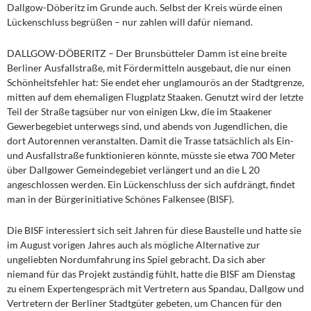
Dallgow-Döberitz im Grunde auch. Selbst der Kreis würde einen
Lückenschluss begrüßen – nur zahlen will dafür niemand.
DALLGOW-DÖBERITZ –
Der Brunsbütteler Damm ist eine breite
Berliner Ausfallstraße, mit Fördermitteln ausgebaut, die nur einen
Schönheitsfehler hat: Sie endet eher unglamourös an der Stadtgrenze,
mitten auf dem ehemaligen Flugplatz Staaken. Genutzt wird der letzte
Teil der Straße tagsüber nur von einigen Lkw, die im Staakener
Gewerbegebiet unterwegs sind, und abends von Jugendlichen, die
dort Autorennen veranstalten. Damit die Trasse tatsächlich als Ein-
und Ausfallstraße funktionieren könnte, müsste sie etwa 700 Meter
über Dallgower Gemeindegebiet verlängert und an die L 20
angeschlossen werden. Ein Lückenschluss der sich aufdrängt, findet
man in der Bürgerinitiative Schönes Falkensee (BISF).
Die BISF interessiert sich seit Jahren für diese Baustelle und hatte sie
im August vorigen Jahres auch als mögliche Alternative zur
ungeliebten Nordumfahrung ins Spiel gebracht. Da sich aber
niemand für das Projekt zuständig fühlt, hatte die BISF am Dienstag
zu einem Expertengespräch mit Vertretern aus Spandau, Dallgow und
Vertretern der Berliner Stadtgüter gebeten, um Chancen für den