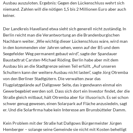
Ausbau auszuloten. Ergebnis: Gegen den Lückenschluss wehrt sich
niemand. Zahlen will die nötigen 1,5 bis 2 Millionen Euro aber auch
keiner.
Der Landkreis Havelland etwa sieht sich generell nicht zuständig. In
Berlin reicht man die Verantwortung an die Brandenburgischen
Nachbarn weiter. „Wie wichtig dieser Lückenschluss wäre, wird man
in den kommenden vier Jahren sehen, wenn auf der B5 und dem
Seegefelder Weg permanent gebaut wird“, sagte der Spandauer
Baustadtrat Carsten-Michael Röding. Berlin habe aber mit dem
Ausbau bis an die Stadtgrenze seinen Teil erfüllt. „Auf unseren
Schultern kann der weitere Ausbau nicht lasten“, sagte Jörg Otremba
von den Berliner Stadtgütern. Die verwalten zwar das
Flugplatzgelände auf Dallgower Seite, das irgendwann einmal ein
Gewerbegebiet werden soll. Dass sich dort ein Investor findet, der die
Straße gleich mitbaut, hält Otremba aber für illusorisch. Es sei schon
schwer genug gewesen, einen Solarpark auf Fläche anzusiedeln, sagt
er. Und die Solarfirma habe kein Interesse am Brunsbütteler Damm.
Kein Problem mit der Straße hat Dallgows Bürgermeister Jürgen
Hemberger – solange seine Gemeinde sie nicht mit Kosten behelligt