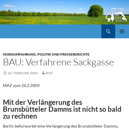
Suchen
ZUM
Pri
INHALT
SPRINGEN
Me
NORDUMFAHRUNG
,
POLITIK UND PRESSEBERICHTE
BAU: Verfahrene Sackgasse
26. FEBRUAR 2009
BISF
MAZ vom 26.2.2009
Mit der Verlängerung des
Brunsbütteler Damms ist nicht so bald
zu rechnen
Berlin befürwortet eine Verlängerung des Brunsbütteler Damms,