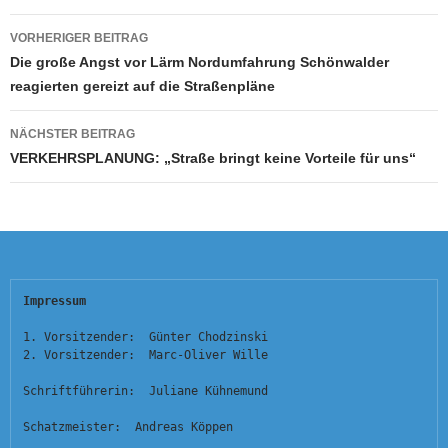
Beitragsnavigation
VORHERIGER BEITRAG
Die große Angst vor Lärm Nordumfahrung Schönwalder
reagierten gereizt auf die Straßenpläne
NÄCHSTER BEITRAG
VERKEHRSPLANUNG: „Straße bringt keine Vorteile für uns“
Impressum
1. Vorsitzender:  Günter Chodzinski
2. Vorsitzender:  Marc-Oliver Wille
Schriftführerin:  Juliane Kühnemund
Schatzmeister:  Andreas Köppen