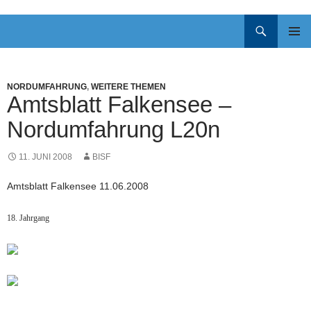
Suchen
ZUM
INHALT
Pri
SPRINGEN
Me
NORDUMFAHRUNG
,
WEITERE THEMEN
Amtsblatt Falkensee –
Nordumfahrung L20n
11. JUNI 2008
BISF
Amtsblatt Falkensee 11.06.2008
18. Jahrgang